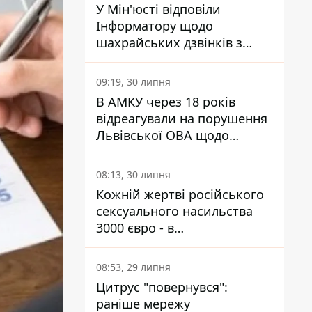
У Мін'юсті відповіли
Інформатору щодо
шахрайських дзвінків з
камери Сумського СІЗО так,
що ніхто нічого не зрозумів
09:19, 30 липня
В АМКУ через 18 років
відреагували на порушення
Львівської ОВА щодо
харчування у закладах
освіти
08:13, 30 липня
Кожній жертві російського
сексуального насильства
3000 євро - в
Мінсоцполітики пояснили
Інформатору, звідки на це
08:53, 29 липня
гроші
Цитрус "повернувся":
раніше мережу