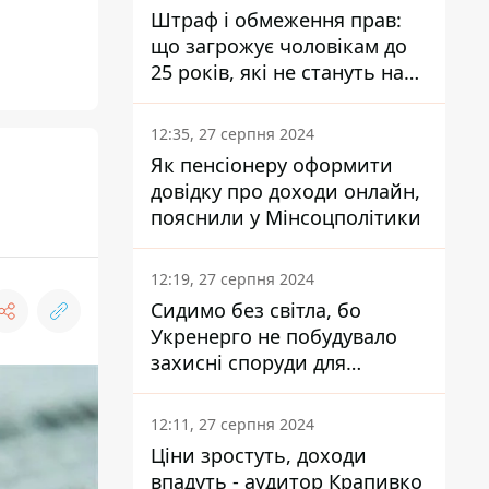
Штраф і обмеження прав:
що загрожує чоловікам до
25 років, які не стануть на
військовий облік
12:35, 27 серпня 2024
Як пенсіонеру оформити
довідку про доходи онлайн,
а
пояснили у Мінсоцполітики
12:19, 27 серпня 2024
Сидимо без світла, бо
Укренерго не побудувало
захисні споруди для
енергетики - нардеп
Кучеренко
12:11, 27 серпня 2024
Ціни зростуть, доходи
впадуть - аудитор Крапивко