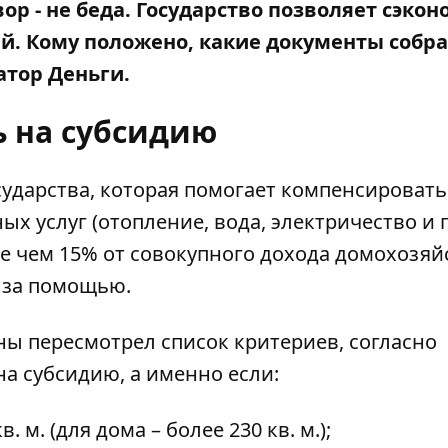
ор - не беда. Государство позволяет сэко
ий. Кому положено, какие документы собра
тор Деньги
.
ь на субсидию
ударства, которая помогает компенсировать
 услуг (отопление, вода, электричество и п
е чем 15% от совокупного дохода домохозяйс
у за помощью.
ны пересмотрел список критериев, согласно
а субсидию, а именно если:
м. (для дома – более 230 кв. м.);