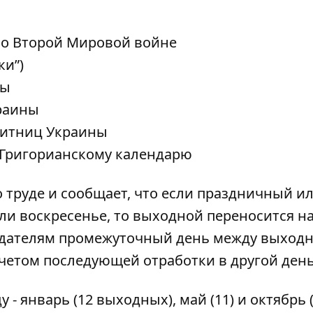
во Второй Мировой войне
ки”)
ны
краины
щитниц Украины
о Григорианскому календарю
о труде
и сообщает, что если праздничный и
ли воскресенье, то выходной переносится на
тодателям промежуточный день между выход
четом последующей отработки в другой день
 январь (12 выходных), май (11) и октябрь (