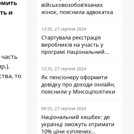
номить
військовозобов’язаних
жінок, пояснила адвокатка
ть и
13:35, 27 серпня 2024
Стартувала реєстрація
виробників на участь у
програмі Національний
 часть
кешбек: як це зробити
р.).
через портал Дія
12:35, 27 серпня 2024
тва, то
Як пенсіонеру оформити
довідку про доходи онлайн,
пояснили у Мінсоцполітики
09:55, 27 серпня 2024
Національний кешбек: де
українці зможуть отримати
10% ціни куплених