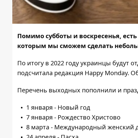
Помимо субботы и воскресенья, ест
которым мы сможем с
д
елать небол
По итогу в 2022 году украинцы будут от
подсчитала редакция
Happy Monday
. О
Перечень выходных пополнили и праз
1 января - Новый год
7 января - Рождество Христово
8 марта - Международный женский 
24 апреля - Пасха