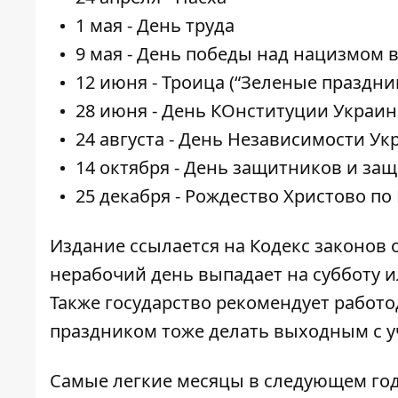
1 мая - День труда
9 мая - День победы над нацизмом 
12 июня - Троица (“Зеленые праздни
28 июня - День КОнституции Украи
24 августа - День Независимости У
14 октября - День защитников и за
25 декабря - Рождество Христово п
Издание ссылается на
Кодекс законов 
нерабочий день выпадает на субботу и
Также государство рекомендует рабо
праздником тоже делать выходным с у
Самые легкие месяцы в следующем году -