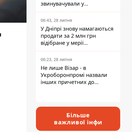
звинувачували у
контрабанді техніки та
ухиленні від сплати
06:43, 28 липня
податків
У Дніпрі знову намагаються
я
продати за 2 млн грн
відібране у мерії
приміщення Укрпошти
06:23, 28 липня
Не лише Візар - в
Укроборонпромі назвали
інших причетних до
катастрофи у Вишневому -
відповідь Інформатору
Більше
важливої інфи