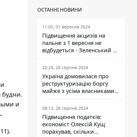
ОСТАННІ НОВИНИ
11:05, 01 вересня 2024
Підвищення акцизів на
пальне з 1 вересня не
відбудеться - Зеленський не
підписав закон
22:24, 28 серпня 2024
Україна домовилася про
реструктуризацію боргу
ли
майже з усіма власниками
 будни.
єврооблігацій: що це
ными и
означає для країни
08:13, 28 серпня 2024
.
Підвищення податків:
економіст Олексій Кущ
11).
порахував, скільки