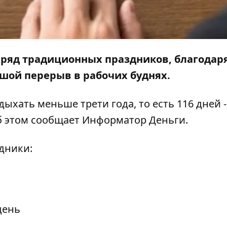
ь ряд традиционных праздников, благодар
ьшой перерыв в рабочих буднях.
дыхать меньше трети года, то есть 116 дней -
б этом сообщает
Информатор Деньги
.
дники:
день