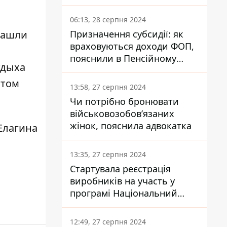
заплатить кожен українець
06:13, 28 серпня 2024
Призначення субсидії: як
 нашли
враховуються доходи ФОП,
пояснили в Пенсійному
тдыха
фонді
отом
13:58, 27 серпня 2024
Чи потрібно бронювати
військовозобов’язаних
жінок, пояснила адвокатка
Елагина
13:35, 27 серпня 2024
Стартувала реєстрація
виробників на участь у
програмі Національний
кешбек: як це зробити
через портал Дія
12:49, 27 серпня 2024