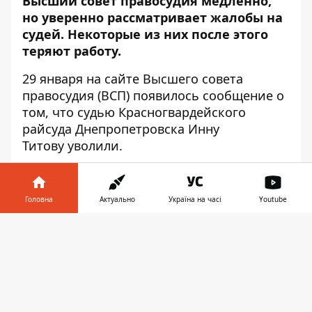
Высший совет правосудия медленно,
но уверенно рассматривает жалобы на
судей. Некоторые из них после этого
теряют работу.
29 января на сайте Высшего совета
правосудия (ВСП) появилось
сообщение
о
том, что судью Красногвардейского
райсуда Днепропетровска Инну
Титову уволили.
Информатор Деньги
писал
, что летом
прошлого года судью отстранили от
Головна
Актуально
Україна на часі
Youtube
правосудия. Еще в сентябре 2016 года в
Красногвардейский райсуд поступил иск
Інформатор у
Завантажити
Елены Недвиги к киевскому нотариусу, по
телефоні
👉
которому та просила суд разорвать
договора с «Укргазпромбанком» и снять
арест с имущества своего предприятия.
Судья дала день на исправление ошибок,