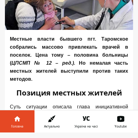
Местные власти бывшего пгт. Таромское
собрались массово привлекать врачей в
поселок. Цена тому – половина больницы
(
ЦПСМП № 12 – ред.).
Но немалая часть
местных жителей выступили против таких
методов.
Позиция местных жителей
Суть ситуации описала глава инициативной
группы жителей Таромского, глава комитета 5
квартала Наталья Овчаренко:
Головна
Актуально
Україна на часі
Youtube