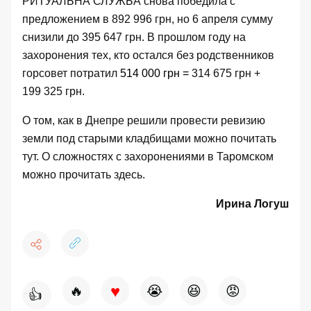
РИТУАЛЬНА СЛУЖБА снова победила с
предложением в 892 996 грн, но 6 апреля сумму
снизили до 395 647 грн. В прошлом году на
захоронения тех, кто остался без родственников
горсовет потратил
514 000 грн =
314 675
грн +
199 325
грн.
О том, как в Днепре решили провести ревизию
земли под старыми кладбищами можно почитать
тут
. О сложностях с захоронениями в Таромском
можно прочитать
здесь
.
Ирина Логуш
♥
🔥
😭
😆
😡
👍