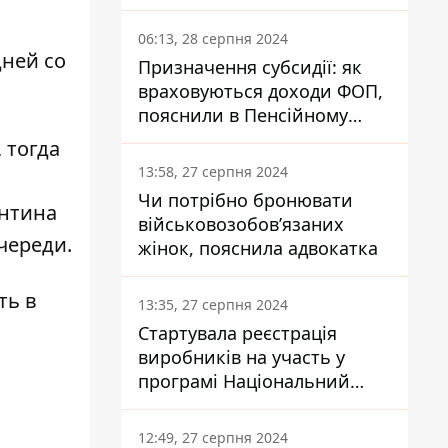
заплатить кожен українець
06:13, 28 серпня 2024
дней со
Призначення субсидії: як
враховуються доходи ФОП,
пояснили в Пенсійному
фонді
 тогда
13:58, 27 серпня 2024
Чи потрібно бронювати
антина
військовозобов’язаних
череди.
жінок, пояснила адвокатка
ть в
13:35, 27 серпня 2024
Стартувала реєстрація
виробників на участь у
програмі Національний
кешбек: як це зробити
через портал Дія
12:49, 27 серпня 2024