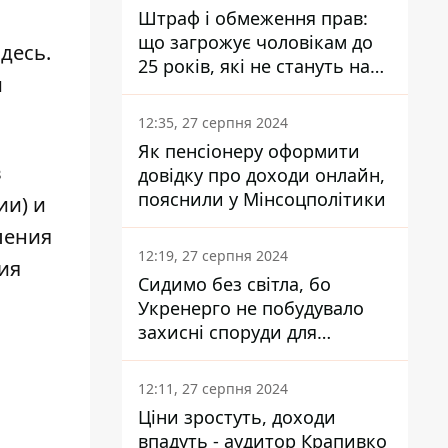
Штраф і обмеження прав:
що загрожує чоловікам до
здесь
.
25 років, які не стануть на
и
військовий облік
12:35, 27 серпня 2024
Як пенсіонеру оформити
в
довідку про доходи онлайн,
пояснили у Мінсоцполітики
ии) и
ления
12:19, 27 серпня 2024
ия
Сидимо без світла, бо
Укренерго не побудувало
захисні споруди для
енергетики - нардеп
Кучеренко
12:11, 27 серпня 2024
Ціни зростуть, доходи
впадуть - аудитор Крапивко