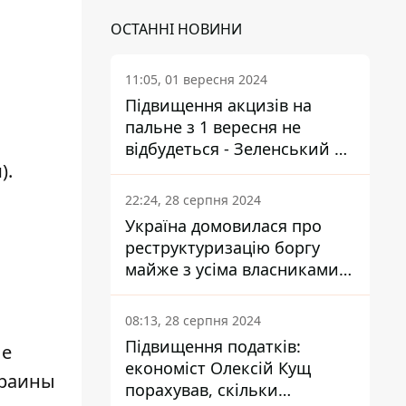
ОСТАННІ НОВИНИ
11:05, 01 вересня 2024
Підвищення акцизів на
пальне з 1 вересня не
відбудеться - Зеленський не
).
підписав закон
22:24, 28 серпня 2024
Україна домовилася про
реструктуризацію боргу
майже з усіма власниками
єврооблігацій: що це
означає для країни
08:13, 28 серпня 2024
Підвищення податків:
ле
економіст Олексій Кущ
краины
порахував, скільки