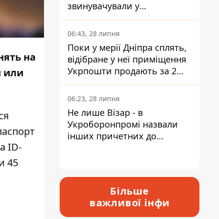
звинувачували у
контрабанді техніки та
ухиленні від сплати
06:43, 28 липня
податків
Поки у мерії Дніпра сплять,
нять на
відібране у неї приміщення
Укрпошти продають за 2
и или
мільйони
06:23, 28 липня
Не лише Візар - в
ся
Укроборонпромі назвали
паспорт
інших причетних до
а ID-
катастрофи у Вишневому -
відповідь Інформатору
и 45
Більше
важливої інфи