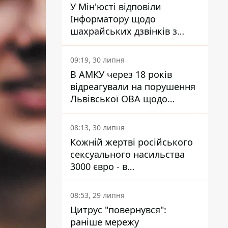
У Мін'юсті відповіли
Інформатору щодо
шахрайських дзвінків з
камери Сумського СІЗО так,
що ніхто нічого не зрозумів
09:19, 30 липня
В АМКУ через 18 років
відреагували на порушення
Львівської ОВА щодо
харчування у закладах
освіти
08:13, 30 липня
Кожній жертві російського
сексуального насильства
3000 євро - в
Мінсоцполітики пояснили
Інформатору, звідки на це
08:53, 29 липня
гроші
Цитрус "повернувся":
раніше мережу