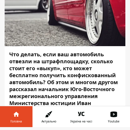
Что делать, если ваш автомобиль
отвезли на штрафплощадку, сколько
стоит его «выкуп», кто может
бесплатно получить конфискованный
автомобиль? Об этом и многом другом
рассказал
начальник Юго-Восточного
межрегионального управления
Министерства юстиции Иван
Легостаев.
Кто может временно
Головна
Актуально
Україна на часі
Youtube