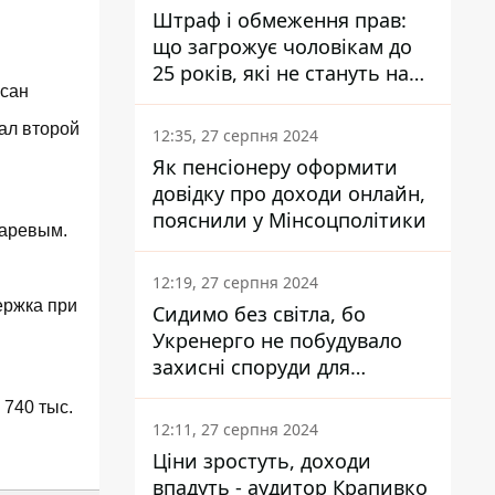
Штраф і обмеження прав:
що загрожує чоловікам до
25 років, які не стануть на
сан
військовий облік
ал второй
12:35, 27 серпня 2024
Як пенсіонеру оформити
довідку про доходи онлайн,
пояснили у Мінсоцполітики
гаревым.
12:19, 27 серпня 2024
ержка при
Сидимо без світла, бо
Укренерго не побудувало
захисні споруди для
енергетики - нардеп
 740 тыс.
Кучеренко
12:11, 27 серпня 2024
Ціни зростуть, доходи
впадуть - аудитор Крапивко