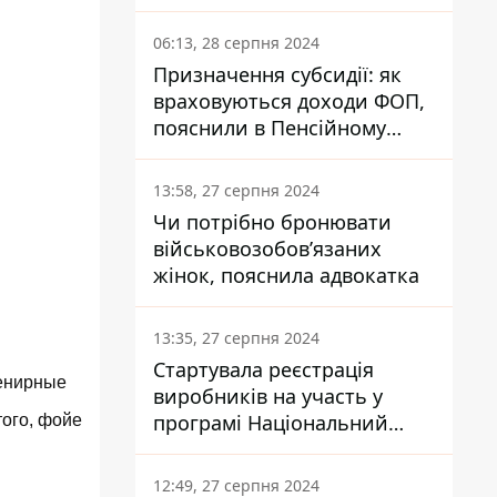
заплатить кожен українець
06:13, 28 серпня 2024
Призначення субсидії: як
враховуються доходи ФОП,
пояснили в Пенсійному
фонді
13:58, 27 серпня 2024
Чи потрібно бронювати
військовозобов’язаних
жінок, пояснила адвокатка
13:35, 27 серпня 2024
Стартувала реєстрація
венирные
виробників на участь у
програмі Національний
того, фойе
кешбек: як це зробити
через портал Дія
12:49, 27 серпня 2024