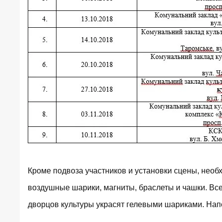
Кроме подвоза участников и установки сцены, нео
воздушные шарики, магниты, браслеты и чашки. Все
дворцов культуры украсят гелевыми шариками. На