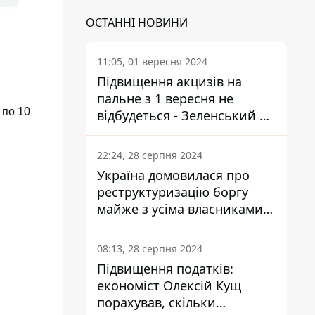
ОСТАННІ НОВИНИ
11:05, 01 вересня 2024
Підвищення акцизів на
пальне з 1 вересня не
 по 10
відбудеться - Зеленський не
підписав закон
22:24, 28 серпня 2024
Україна домовилася про
реструктуризацію боргу
майже з усіма власниками
єврооблігацій: що це
означає для країни
08:13, 28 серпня 2024
Підвищення податків:
економіст Олексій Кущ
порахував, скільки