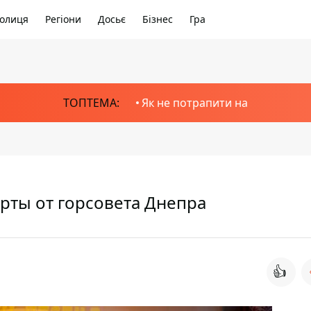
олиця
Регіони
Досьє
Бізнес
Гра
ТОПТЕМА:
Як не потрапити на
рты от горсовета Днепра
👍