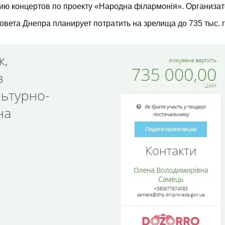
ию концертов по проекту «Народна філармонія». Организа
вета Днепра планирует потратить на зрелища до 735 тыс. г