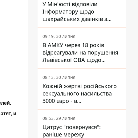
У Мін'юсті відповіли
Інформатору щодо
шахрайських дзвінків з
камери Сумського СІЗО так,
що ніхто нічого не зрозумів
09:19, 30 липня
В АМКУ через 18 років
відреагували на порушення
Львівської ОВА щодо
харчування у закладах
освіти
08:13, 30 липня
Кожній жертві російського
сексуального насильства
3000 євро - в
елей,
Мінсоцполітики пояснили
атят, и
Інформатору, звідки на це
08:53, 29 липня
гроші
Цитрус "повернувся":
раніше мережу