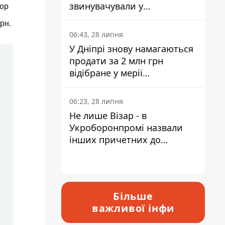
звинувачували у
тор
контрабанді техніки та
рн.
ухиленні від сплати
06:43, 28 липня
податків
У Дніпрі знову намагаються
продати за 2 млн грн
відібране у мерії
приміщення Укрпошти
06:23, 28 липня
Не лише Візар - в
Укроборонпромі назвали
інших причетних до
катастрофи у Вишневому -
відповідь Інформатору
Більше
важливої інфи