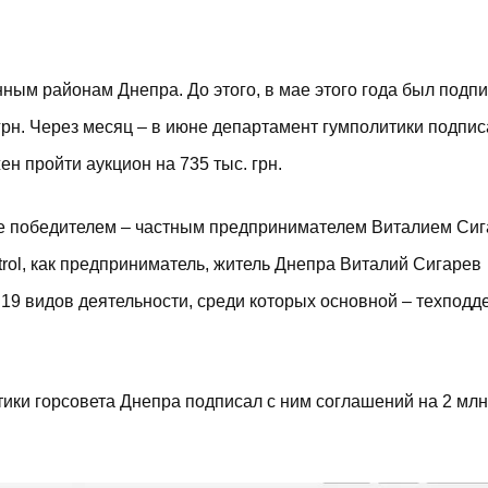
нным районам Днепра. До этого, в мае этого года был
подпи
грн. Через месяц – в июне департамент гумполитики
подпис
ен пройти аукцион на 735 тыс. грн.
же победителем – частным предпринимателем Виталием Си
ol, как предприниматель, житель Днепра
Виталий Сигарев
о 19 видов деятельности, среди которых основной – техподд
тики горсовета Днепра подписал с ним соглашений на 2 млн