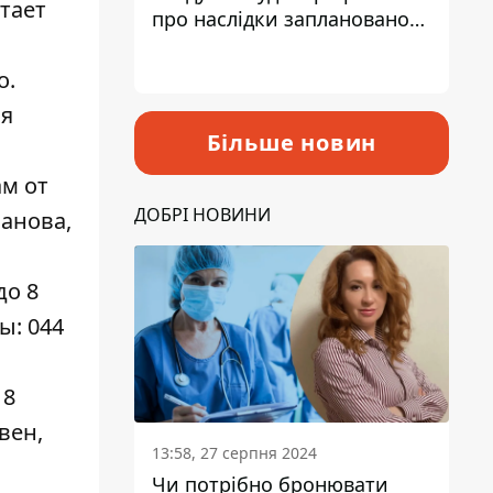
отает
про наслідки запланованого
підвищення податків
о.
ия
Більше новин
ам от
ДОБРІ НОВИНИ
манова,
до 8
ы: 044
 8
вен,
13:58, 27 серпня 2024
Чи потрібно бронювати