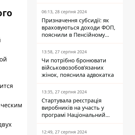
заплатить кожен українець
ого
06:13, 28 серпня 2024
Призначення субсидії: як
враховуються доходи ФОП,
пояснили в Пенсійному
й
фонді
13:58, 27 серпня 2024
кой
Чи потрібно бронювати
військовозобов’язаних
жінок, пояснила адвокатка
ится
13:35, 27 серпня 2024
Стартувала реєстрація
ическим
виробників на участь у
програмі Національний
кешбек: як це зробити
двух
через портал Дія
12:49, 27 серпня 2024