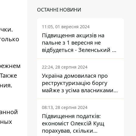
ОСТАННІ НОВИНИ
11:05, 01 вересня 2024
чки.
Підвищення акцизів на
только
пальне з 1 вересня не
відбудеться - Зеленський не
підписав закон
прежнем
22:24, 28 серпня 2024
 Также
Україна домовилася про
реструктуризацію боргу
ния.
майже з усіма власниками
єврооблігацій: що це
означає для країни
08:13, 28 серпня 2024
данной
Підвищення податків:
вных
економіст Олексій Кущ
порахував, скільки