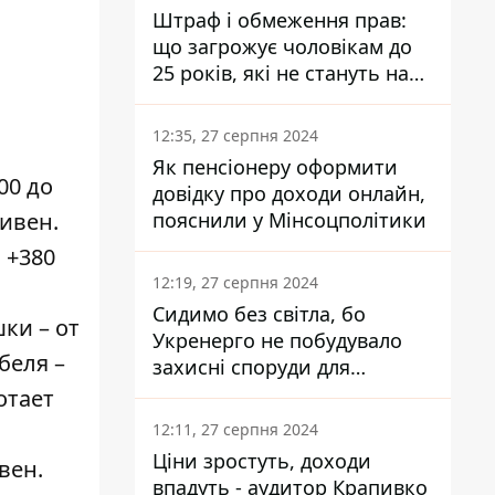
Штраф і обмеження прав:
що загрожує чоловікам до
25 років, які не стануть на
військовий облік
12:35, 27 серпня 2024
Як пенсіонеру оформити
00 до
довідку про доходи онлайн,
пояснили у Мінсоцполітики
ривен.
: +380
12:19, 27 серпня 2024
Сидимо без світла, бо
ки – от
Укренерго не побудувало
беля –
захисні споруди для
енергетики - нардеп
отает
Кучеренко
12:11, 27 серпня 2024
Ціни зростуть, доходи
вен.
впадуть - аудитор Крапивко