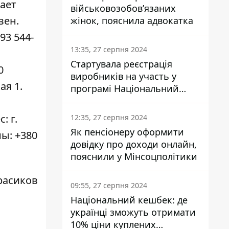
ает
військовозобов’язаних
вен.
жінок, пояснила адвокатка
93 544-
13:35, 27 серпня 2024
Стартувала реєстрація
0
виробників на участь у
ая 1.
програмі Національний
кешбек: як це зробити
через портал Дія
: г.
12:35, 27 серпня 2024
Як пенсіонеру оформити
ны: +380
довідку про доходи онлайн,
пояснили у Мінсоцполітики
расиков
09:55, 27 серпня 2024
Національний кешбек: де
українці зможуть отримати
10% ціни куплених