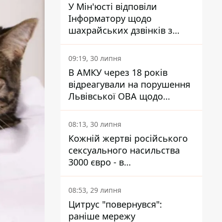
У Мін'юсті відповіли
Інформатору щодо
шахрайських дзвінків з
камери Сумського СІЗО так,
що ніхто нічого не зрозумів
09:19, 30 липня
В АМКУ через 18 років
відреагували на порушення
Львівської ОВА щодо
харчування у закладах
освіти
08:13, 30 липня
Кожній жертві російського
сексуального насильства
3000 євро - в
Мінсоцполітики пояснили
Інформатору, звідки на це
08:53, 29 липня
гроші
Цитрус "повернувся":
раніше мережу