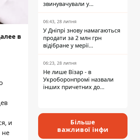
звинувачували у
контрабанді техніки та
ухиленні від сплати
06:43, 28 липня
податків
У Дніпрі знову намагаються
алее в
продати за 2 млн грн
відібране у мерії
приміщення Укрпошти
06:23, 28 липня
Не лише Візар - в
Укроборонпромі назвали
о
інших причетних до
катастрофи у Вишневому -
відповідь Інформатору
цев
Більше
я, и
важливої інфи
 не