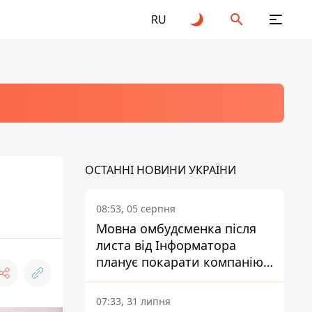
RU
ОСТАННІ НОВИНИ УКРАЇНИ
08:53, 05 серпня
Мовна омбудсменка після
листа від Інформатора
планує покарати компанію-
підрядника ПриватБанку
07:33, 31 липня