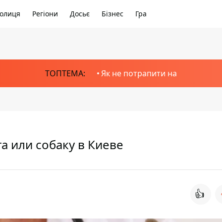
олиця
Регіони
Досьє
Бізнес
Гра
ТОПТЕМА:
Як не потрапити на
а или собаку в Киеве
👍