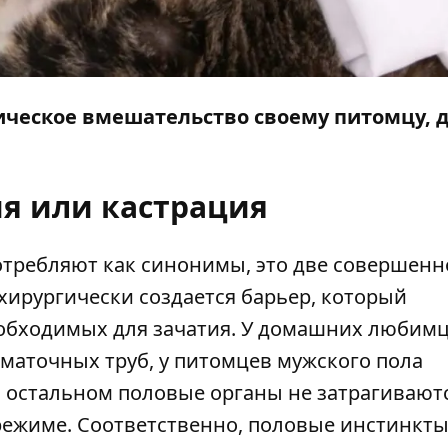
гическое вмешательство своему питомцу, д
ия или кастрация
употребляют как синонимы, это две совершенн
хирургически создается барьер, который
еобходимых для зачатия. У домашних любим
маточных труб, у питомцев мужского пола
 остальном половые органы не затрагиваютс
ежиме. Соответственно, половые инстинкты