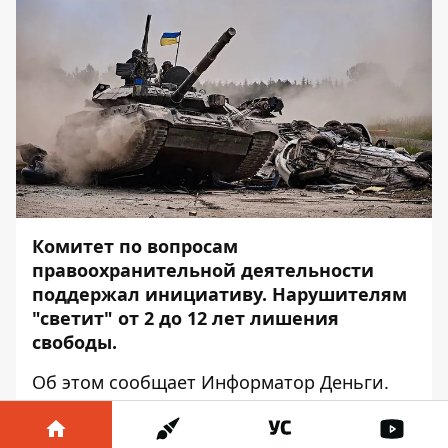
Комитет по вопросам
правоохранительной деятельности
поддержал инициативу. Нарушителям
"светит" от 2 до 12 лет лишения
свободы.
Об этом сообщает Информатор Деньги.
О том, что распространять информацию
об украинской технике равносильно ее