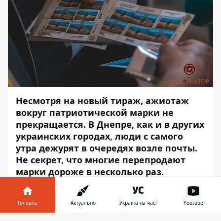
Несмотря на новый тираж, ажиотаж
вокруг патриотической марки не
прекращается. В Днепре, как и в других
украинских городах, люди с самого
утра дежурят в очередях возле почты.
Не секрет, что многие перепродают
марки дороже в несколько раз.
Сегодня начинается старт онлайн-продаж
на официальных площадках. Об этом
Головна
Актуально
Україна на часі
Youtube
сообщил генеральный директор