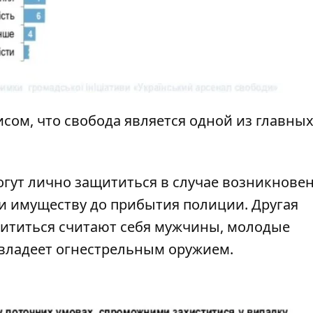
сом, что свобода является одной из главны
гут лично защититься в случае возникнове
и имуществу до прибытия полиции. Другая
щититься считают себя мужчины, молодые
 владеет огнестрельным оружием.