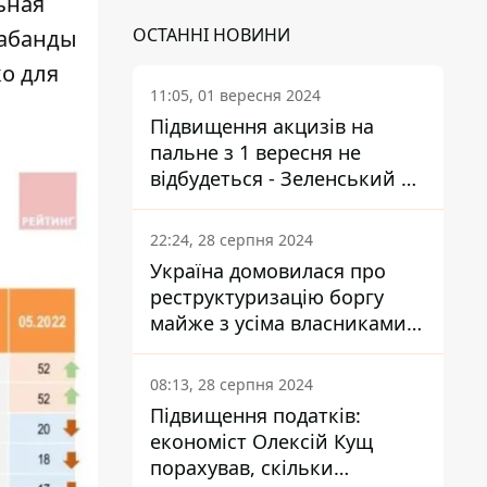
ьная
ОСТАННІ НОВИНИ
рабанды
ко для
11:05, 01 вересня 2024
Підвищення акцизів на
пальне з 1 вересня не
відбудеться - Зеленський не
підписав закон
22:24, 28 серпня 2024
Україна домовилася про
реструктуризацію боргу
майже з усіма власниками
єврооблігацій: що це
означає для країни
08:13, 28 серпня 2024
Підвищення податків:
економіст Олексій Кущ
порахував, скільки