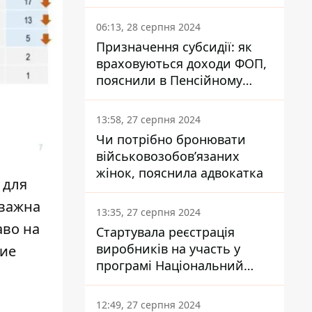
заплатить кожен українець
06:13, 28 серпня 2024
Призначення субсидії: як
враховуються доходи ФОП,
пояснили в Пенсійному
фонді
13:58, 27 серпня 2024
Чи потрібно бронювати
військовозобов’язаних
жінок, пояснила адвокатка
 для
 важна
13:35, 27 серпня 2024
аво на
Стартувала реєстрація
виробників на участь у
ние
програмі Національний
кешбек: як це зробити
через портал Дія
12:49, 27 серпня 2024