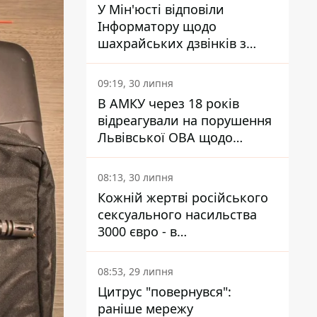
У Мін'юсті відповіли
Інформатору щодо
шахрайських дзвінків з
камери Сумського СІЗО так,
що ніхто нічого не зрозумів
09:19, 30 липня
В АМКУ через 18 років
відреагували на порушення
Львівської ОВА щодо
харчування у закладах
освіти
08:13, 30 липня
Кожній жертві російського
сексуального насильства
3000 євро - в
Мінсоцполітики пояснили
Інформатору, звідки на це
08:53, 29 липня
гроші
Цитрус "повернувся":
раніше мережу