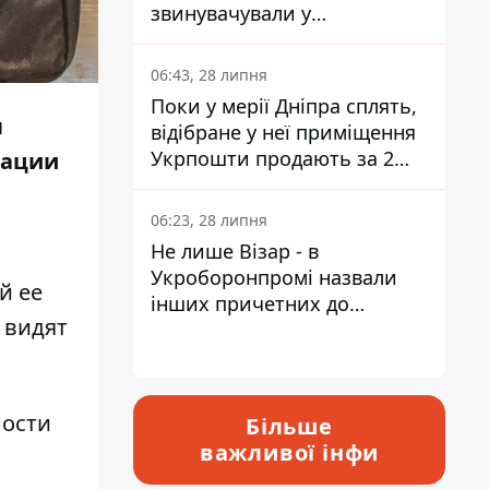
звинувачували у
контрабанді техніки та
ухиленні від сплати
06:43, 28 липня
податків
Поки у мерії Дніпра сплять,
ы
відібране у неї приміщення
Укрпошти продають за 2
зации
мільйони
06:23, 28 липня
Не лише Візар - в
Укроборонпромі назвали
й ее
інших причетних до
 видят
катастрофи у Вишневому -
відповідь Інформатору
ности
Більше
важливої інфи
а