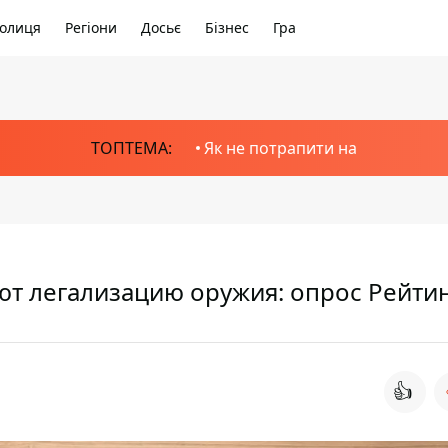
олиця
Регіони
Досьє
Бізнес
Гра
ТОПТЕМА:
Як не потрапити на
т легализацию оружия: опрос Рейти
👍