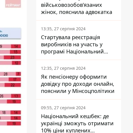
військовозобов’язаних
жінок, пояснила адвокатка
13:35, 27 серпня 2024
Стартувала реєстрація
виробників на участь у
програмі Національний
кешбек: як це зробити
через портал Дія
12:35, 27 серпня 2024
Як пенсіонеру оформити
довідку про доходи онлайн,
пояснили у Мінсоцполітики
09:55, 27 серпня 2024
Національний кешбек: де
українці зможуть отримати
10% ціни куплених