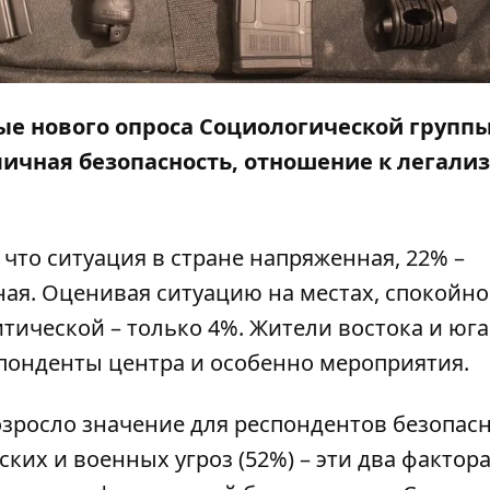
ые нового
опроса
Социологической групп
 личная безопасность, отношение к легали
что ситуация в стране напряженная, 22% –
ная. Оценивая ситуацию на местах, спокойно
итической – только 4%. Жители востока и юга
понденты центра и особенно мероприятия.
озросло значение для респондентов безопас
ких и военных угроз (52%) – эти два фактор