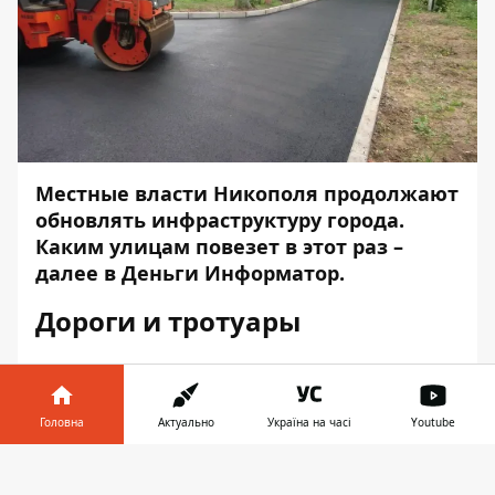
Местные власти Никополя продолжают
обновлять инфраструктуру города.
Каким улицам повезет в этот раз –
далее в
Деньги Информатор
.
Дороги и тротуары
До 655 тыс. грн планируют
потратить
на
ремонт дорог на ул. Трубченко,
Электрометаллургов и возле Бориса
Головна
Актуально
Україна на часі
Youtube
Мозолевского 39. Проезжую часть
Інформатор у
планируют покрыть горячей асфальтно-
Завантажити
телефоні
👉