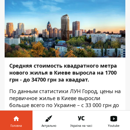
Средняя стоимость квадратного метра
нового жилья в Киеве выросла на 1700
грн - до 34700 грн за квадрат.
По данным статистики ЛУН Город, цены на
первичное жилье в Киеве выросли
больше всего по Украине – с 33 000 грн до
34 700 грн за квадрат. Самым дорогим
районом Киева остается Печерский.
Средняя стоимость квадратного метра
Головна
Актуально
Україна на часі
Youtube