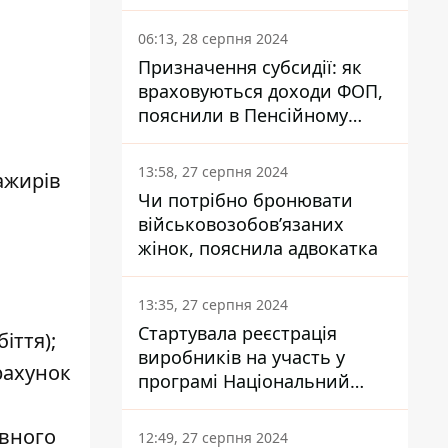
заплатить кожен українець
06:13, 28 серпня 2024
Призначення субсидії: як
враховуються доходи ФОП,
пояснили в Пенсійному
фонді
13:58, 27 серпня 2024
ажирів
Чи потрібно бронювати
військовозобов’язаних
а
жінок, пояснила адвокатка
13:35, 27 серпня 2024
Стартувала реєстрація
іття);
виробників на участь у
рахунок
програмі Національний
кешбек: як це зробити
через портал Дія
авного
12:49, 27 серпня 2024