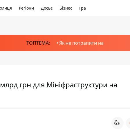
олиця
Регіони
Досьє
Бізнес
Гра
ТОПТЕМА:
Як не потрапити на
 млрд грн для Мініфраструктури на
👍