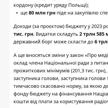
кордону (кредит уряду Польщі);
ще
80 млн грн
піде на закупівлю спе
Доходи (за проєктом) бюджету у 2023 р
тис. грн
. Видатки складуть
2 трлн 585 
державний борг може скласти до
6 трл
А ще вносяться зміни у
закон
«Про меді
оклад члена Національної ради з питан
прожиткових мінімумів (201,3 тис. грн),
заступника голови, заступника голови т
тимчасово скасовано норму, за якою де
фонду бюджету на фінансування Нацра
кошти від плати за користування радіо