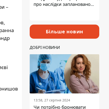
про наслідки запланованого
ри –
підвищення податків
в,
уранна
Більше новин
андр
ДОБРІ НОВИНИ
иєві
рнишов
13:58, 27 серпня 2024
Чи потрібно бронювати