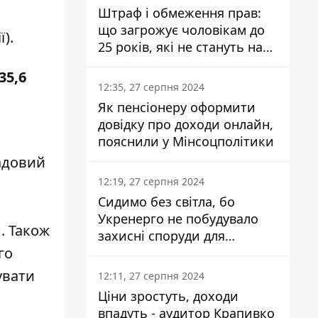
Штраф і обмеження прав:
що загрожує чоловікам до
).
25 років, які не стануть на
військовий облік
35,6
12:35, 27 серпня 2024
Як пенсіонеру оформити
довідку про доходи онлайн,
пояснили у Мінсоцполітики
адовий
12:19, 27 серпня 2024
Сидимо без світла, бо
Укренерго не побудувало
. Також
захисні споруди для
го
енергетики - нардеп
Кучеренко
увати
12:11, 27 серпня 2024
Ціни зростуть, доходи
впадуть - аудитор Крапивко