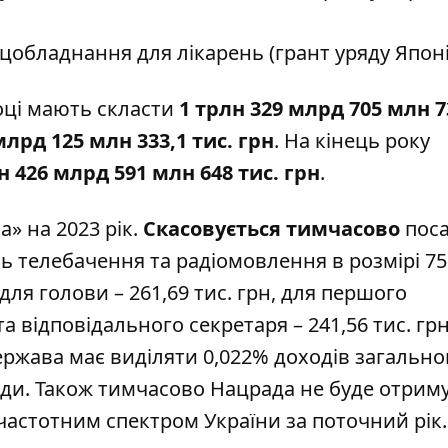
цобладнання для лікарень (грант уряду Японії
оці мають скласти
1 трлн 329 млрд 705 млн 7
млрд 125 млн 333,1 тис. грн
. На кінець року
н 426 млрд 591 млн 648 тис. грн
.
а» на 2023 рік.
Скасовується тимчасово
пос
ь телебачення та радіомовлення в розмірі 75
 для голови – 261,69 тис. грн, для першого
а відповідального секретаря – 241,56 тис. грн
ржава має виділяти 0,022% доходів загально
ди. Також тимчасово Нацрада не буде отрим
частотним спектром України за поточний рік.