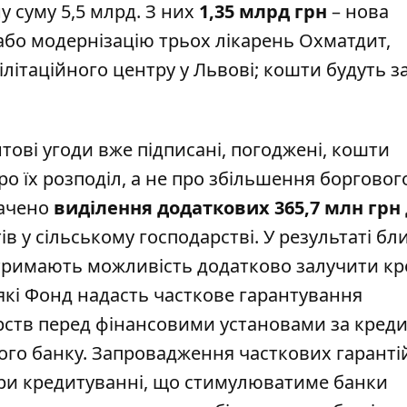
 суму 5,5 млрд. З них
1,35 млрд грн
– нова
бо модернізацію трьох лікарень Охматдит,
білітаційного центру у Львові; кошти будуть з
нтові угоди вже підписані, погоджені, кошти
ро їх розподіл, а не про збільшення борговог
бачено
виділення додаткових 365,7 млн грн
 у сільському господарстві. У результаті бл
отримають можливість додатково залучити к
 які Фонд надасть часткове гарантування
арств перед фінансовими установами за кре
вого банку. Запровадження часткових гаранті
при кредитуванні, що стимулюватиме банки