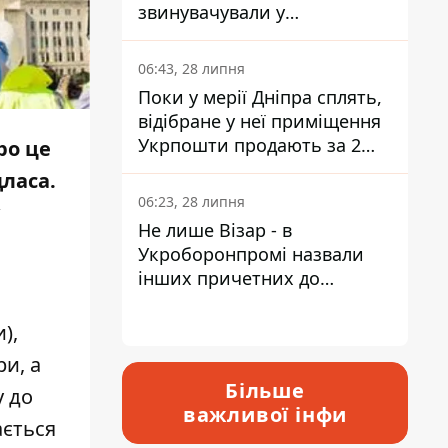
звинувачували у
контрабанді техніки та
ухиленні від сплати
06:43, 28 липня
податків
Поки у мерії Дніпра сплять,
відібране у неї приміщення
Укрпошти продають за 2
ро це
мільйони
ласа.
06:23, 28 липня
Не лише Візар - в
Укроборонпромі назвали
інших причетних до
катастрофи у Вишневому -
відповідь Інформатору
),
и, а
Більше
у до
важливої інфи
ається