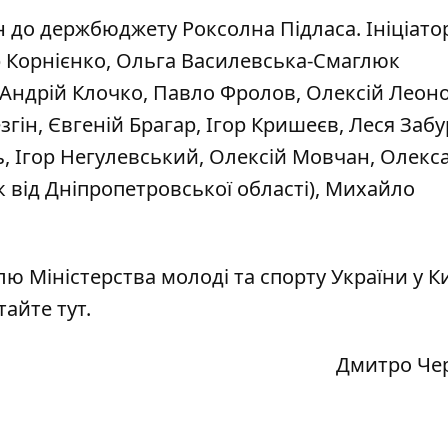
 до держбюджету Роксолна Підласа. Ініціато
р Корнієнко, Ольга Василевська-Смаглюк
, Андрій Клочко, Павло Фролов, Олексій Леоно
згін, Євгеній Брагар, Ігор Кришеєв, Леся Заб
ь, Ігор Негулевський, Олексій Мовчан, Олекс
 від Дніпропетровської області), Михайло
ю Міністерства молоді та спорту України у К
тайте тут
.
Дмитро Че