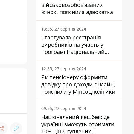
військовозобов’язаних
жінок, пояснила адвокатка
13:35, 27 серпня 2024
Стартувала реєстрація
виробників на участь у
програмі Національний
кешбек: як це зробити
через портал Дія
12:35, 27 серпня 2024
Як пенсіонеру оформити
довідку про доходи онлайн,
пояснили у Мінсоцполітики
09:55, 27 серпня 2024
Національний кешбек: де
українці зможуть отримати
10% ціни куплених