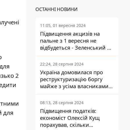
ОСТАННІ НОВИНИ
алучені
11:05, 01 вересня 2024
Підвищення акцизів на
пальне з 1 вересня не
відбудеться - Зеленський не
підписав закон
о
22:24, 28 серпня 2024
для
Україна домовилася про
изько 2
реструктуризацію боргу
редити
майже з усіма власниками
єврооблігацій: що це
означає для країни
дитними
08:13, 28 серпня 2024
Підвищення податків:
й для
економіст Олексій Кущ
порахував, скільки