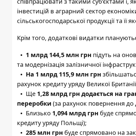
співпрацювати з такими суб’єктами і, 
інвестицій в аграрний сектор економі
сільськогосподарської продукції та її як
Крім того, додаткові видатки планують
1 млрд 144,5 млн грн
підуть на оно
та модернізація залізничної інфраструк
Н
а 1 млрд
115,9 млн
грн
збільшаться
рахунок кредиту уряду Великої Британії
Ще
1,28 млрд грн додається на гра
переробки
(за рахунок повернення до 
Близько
1,094 млрд грн
буде спрямо
кредиту уряду Польщі);
285 млн грн
буде спрямовано на зак