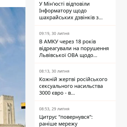
У Мін'юсті відповіли
Інформатору щодо
шахрайських дзвінків з
камери Сумського СІЗО так,
що ніхто нічого не зрозумів
09:19, 30 липня
В АМКУ через 18 років
відреагували на порушення
Львівської ОВА щодо
харчування у закладах
освіти
08:13, 30 липня
Кожній жертві російського
сексуального насильства
3000 євро - в
Мінсоцполітики пояснили
Інформатору, звідки на це
08:53, 29 липня
гроші
Цитрус "повернувся":
раніше мережу