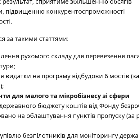
як результат, сприятиме збільшенню обсягів
ки, підвищенню конкурентоспроможності
ості.
ся за такими статтями:
влення рухомого складу для перевезення пас
тури;
 видатки на програму відбудови 6 мостів (з
);
нти для малого та мікробізнесу зі сфери
державного бюджету коштів від Фонду безроб
вано на облаштування пунктів пропуску (за 
упівлю безпілотників для моніторингу держ