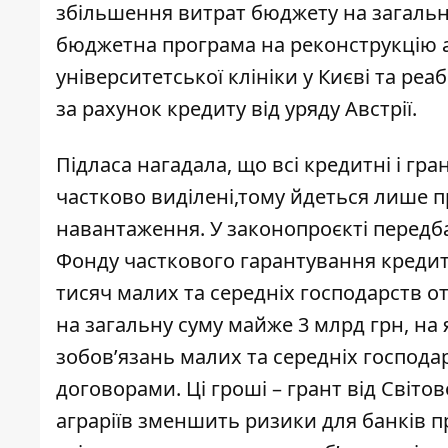
збільшення витрат бюджету на загальну
бюджетна програма на реконструкцію а
університетської клініки у Києві та реа
за рахунок кредиту від уряду Австрії.
Підласа нагадала, що всі кредитні і гра
частково виділені,тому йдеться лише п
навантаження. У законопроєкті перед
Фонду часткового гарантування кредитів
тисяч малих та середніх господарств 
на загальну суму майже 3 млрд грн, на
зобов’язань малих та середніх господ
договорами. Ці гроші – грант від Світо
аграріїв зменшить ризики для банків 