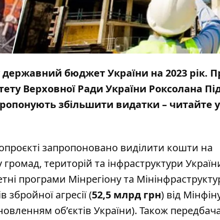
 державний бюджет України на 2023 рік. П
ету Верховної Ради України
Роксолана Під
пропонують збільшити видатки – читайте у
опроєкті
запропоновано виділити кошти на
 громад, територій та інфраструктури України
тні програми Мінрегіону та Мінінфраструктур
в збройної агресії (
52,5 млрд грн
) від Мінфін
новленням об’єктів України). Також передбач