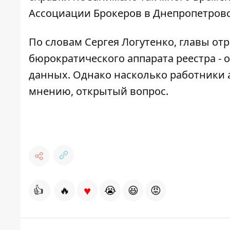
Ассоциации Брокеров в Днепропетровс
По словам Сергея Логутенко, главы от
бюрократического аппарата реестра -
данных. Однако насколько работники а
мнению, открытый вопрос.
♥
👍
🔥
😭
😆
😡