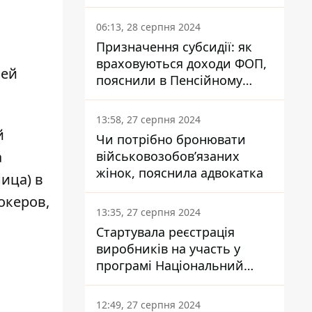
заплатить кожен українець
06:13, 28 серпня 2024
Призначення субсидії: як
враховуються доходи ФОП,
ней
пояснили в Пенсійному
фонді
13:58, 27 серпня 2024
й
Чи потрібно бронювати
військовозобов’язаних
а
жінок, пояснила адвокатка
ица) в
океров,
13:35, 27 серпня 2024
Стартувала реєстрація
виробників на участь у
програмі Національний
кешбек: як це зробити
через портал Дія
12:49, 27 серпня 2024