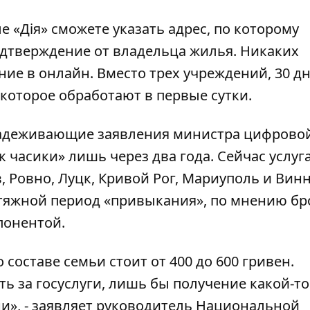
 «Дія» сможете указать адрес, по которому
одтверждение от владельца жилья. Никаких
ие в онлайн. Вместо трех учреждений, 30 д
 которое обработают в первые сутки.
бнадеживающие заявления министра цифрово
 часики» лишь через два года. Сейчас услуг
в, Ровно, Луцк, Кривой Рог, Мариуполь и Винн
тяжной период «привыкания», по мнению бр
понентой.
 составе семьи стоит от 400 до 600 гривен.
ь за госуслуги, лишь бы получение какой-то
и», - заявляет руководитель Национальной