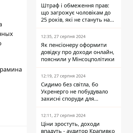
Штраф і обмеження прав:
що загрожує чоловікам до
25 років, які не стануть на
а
військовий облік
чных
12:35, 27 серпня 2024
о
Як пенсіонеру оформити
довідку про доходи онлайн,
пояснили у Мінсоцполітики
Крамина
12:19, 27 серпня 2024
Сидимо без світла, бо
Укренерго не побудувало
захисні споруди для
енергетики - нардеп
Кучеренко
12:11, 27 серпня 2024
Ціни зростуть, доходи
впадуть - аудитор Крапивко