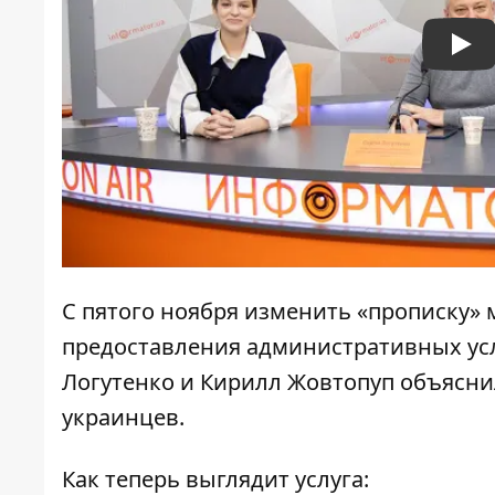
Pla
С пятого ноября изменить «прописку»
предоставления административных ус
Логутенко и Кирилл Жовтопуп объясн
украинцев.
Как теперь выглядит услуга: