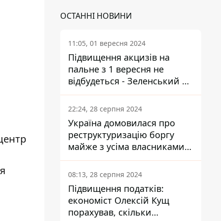
ОСТАННІ НОВИНИ
11:05, 01 вересня 2024
Підвищення акцизів на
пальне з 1 вересня не
відбудеться - Зеленський не
підписав закон
22:24, 28 серпня 2024
Україна домовилася про
реструктуризацію боргу
центр
майже з усіма власниками
єврооблігацій: що це
ля
означає для країни
08:13, 28 серпня 2024
Підвищення податків:
економіст Олексій Кущ
порахував, скільки