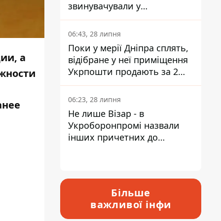
звинувачували у
контрабанді техніки та
ухиленні від сплати
06:43, 28 липня
податків
Поки у мерії Дніпра сплять,
ии, а
відібране у неї приміщення
Укрпошти продають за 2
ожности
мільйони
06:23, 28 липня
анее
Не лише Візар - в
Укроборонпромі назвали
інших причетних до
катастрофи у Вишневому -
відповідь Інформатору
Більше
важливої інфи