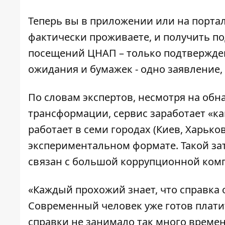
Теперь вы в приложении или на портале
фактически проживаете, и получить п
посещений ЦНАП – только подтвержден
ожидания и бумажек - одно заявление,
По словам экспертов, несмотря на о
трансформации, сервис заработает «как
работает в семи городах (Киев, Харько
экспериментальном формате. Такой за
связан с большой коррупционной ком
«Каждый прохожий знает, что справка о
Современный человек уже готов платит
справки не занимало так много времен