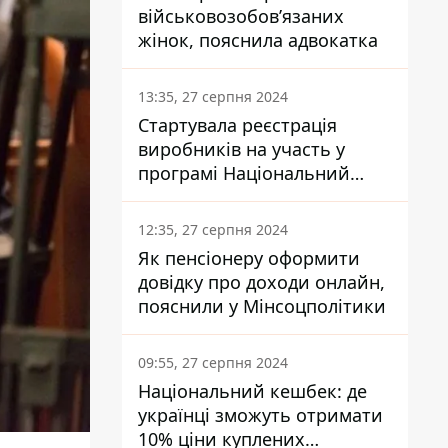
військовозобов’язаних
жінок, пояснила адвокатка
13:35, 27 серпня 2024
Стартувала реєстрація
виробників на участь у
програмі Національний
кешбек: як це зробити
через портал Дія
12:35, 27 серпня 2024
Як пенсіонеру оформити
довідку про доходи онлайн,
пояснили у Мінсоцполітики
09:55, 27 серпня 2024
Національний кешбек: де
українці зможуть отримати
10% ціни куплених