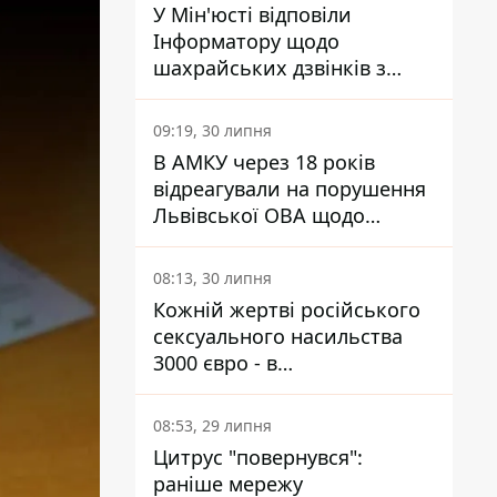
У Мін'юсті відповіли
Інформатору щодо
шахрайських дзвінків з
камери Сумського СІЗО так,
що ніхто нічого не зрозумів
09:19, 30 липня
В АМКУ через 18 років
відреагували на порушення
Львівської ОВА щодо
харчування у закладах
освіти
08:13, 30 липня
Кожній жертві російського
сексуального насильства
3000 євро - в
Мінсоцполітики пояснили
Інформатору, звідки на це
08:53, 29 липня
гроші
Цитрус "повернувся":
раніше мережу