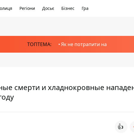
олиця
Регіони
Досьє
Бізнес
Гра
ТОПТЕМА:
Як не потрапити на
ные смерти и хладнокровные нападен
году
👍