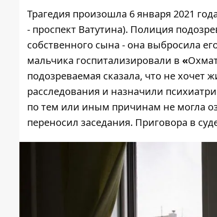
Трагедия произошла 6 января 2021 го
- проспект Ватутина). Полиция подоз
собственного сына - она
выбросила его
мальчика госпитализировали в
«
Охма
подозреваемая сказала, что не хочет ж
расследования и назначили психиатрич
по тем или иным причинам не могла о
переносил заседания. Приговора в суде