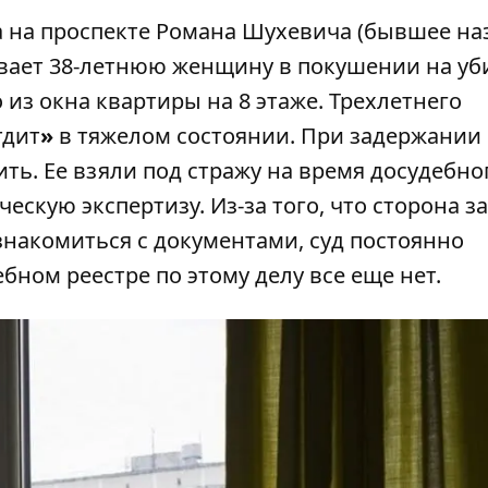
да на проспекте Романа Шухевича (бывшее на
ревает 38-летнюю женщину в покушении на уб
 из окна квартиры на 8 этаже
. Трехлетнего
тдит
»
в тяжелом состоянии. При задержании
ить. Ее взяли под стражу на время досудебно
ескую экспертизу. Из-за того, что сторона 
знакомиться с документами, суд постоянно
бном реестре по этому делу все еще нет.