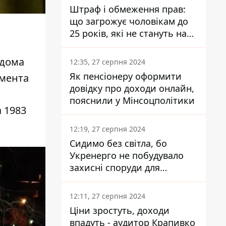
Штраф і обмеження прав:
що загрожує чоловікам до
25 років, які не стануть на
військовий облік
 дома
12:35, 27 серпня 2024
Як пенсіонеру оформити
амента
довідку про доходи онлайн,
пояснили у Мінсоцполітики
 1983
12:19, 27 серпня 2024
Сидимо без світла, бо
Укренерго не побудувало
захисні споруди для
енергетики - нардеп
Кучеренко
12:11, 27 серпня 2024
Ціни зростуть, доходи
впадуть - аудитор Крапивко