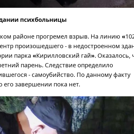
 здании психбольницы
ском районе
прогремел взрыв
. На линию
«
10
центр произошедшего - в недостроенном зда
ории парка
«
Кирилловский гай
»
. Оказалось, 
летний парень. Следствие определило
шегося - самоубийство. По данному факту
о его завершении пока нет.