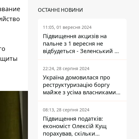
звание
ОСТАННІ НОВИНИ
ийство
11:05, 01 вересня 2024
Підвищення акцизів на
пальне з 1 вересня не
го
відбудеться - Зеленський не
защиты
підписав закон
22:24, 28 серпня 2024
Україна домовилася про
реструктуризацію боргу
майже з усіма власниками
єврооблігацій: що це
означає для країни
08:13, 28 серпня 2024
Підвищення податків:
економіст Олексій Кущ
порахував, скільки