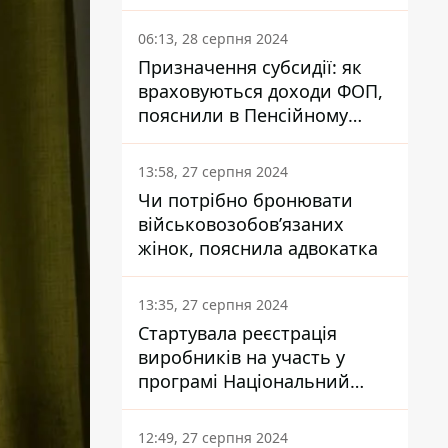
заплатить кожен українець
06:13, 28 серпня 2024
Призначення субсидії: як
враховуються доходи ФОП,
пояснили в Пенсійному
фонді
13:58, 27 серпня 2024
Чи потрібно бронювати
військовозобов’язаних
жінок, пояснила адвокатка
13:35, 27 серпня 2024
Стартувала реєстрація
виробників на участь у
програмі Національний
кешбек: як це зробити
через портал Дія
12:49, 27 серпня 2024