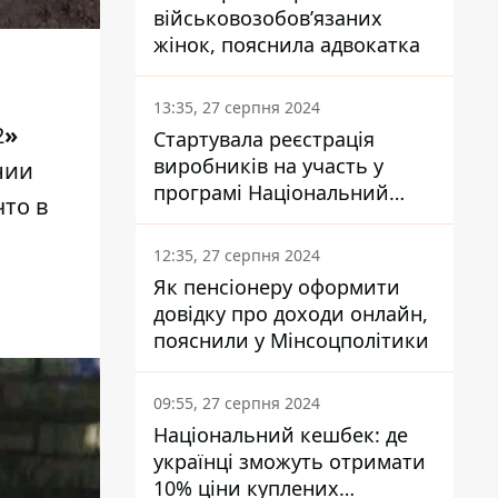
військовозобов’язаних
жінок, пояснила адвокатка
13:35, 27 серпня 2024
2
»
Стартувала реєстрація
виробників на участь у
нии
програмі Національний
что в
кешбек: як це зробити
через портал Дія
12:35, 27 серпня 2024
Як пенсіонеру оформити
довідку про доходи онлайн,
пояснили у Мінсоцполітики
09:55, 27 серпня 2024
Національний кешбек: де
українці зможуть отримати
10% ціни куплених