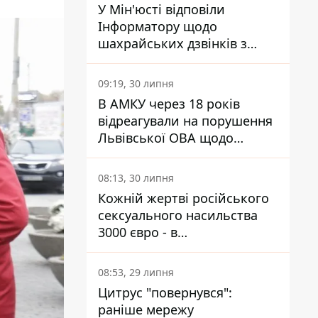
У Мін'юсті відповіли
Інформатору щодо
шахрайських дзвінків з
камери Сумського СІЗО так,
що ніхто нічого не зрозумів
09:19, 30 липня
В АМКУ через 18 років
відреагували на порушення
Львівської ОВА щодо
харчування у закладах
освіти
08:13, 30 липня
Кожній жертві російського
сексуального насильства
3000 євро - в
Мінсоцполітики пояснили
Інформатору, звідки на це
08:53, 29 липня
гроші
Цитрус "повернувся":
раніше мережу