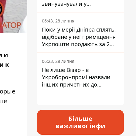
звинувачували у
контрабанді техніки та
ухиленні від сплати
06:43, 28 липня
податків
Поки у мерії Дніпра сплять,
відібране у неї приміщення
Укрпошти продають за 2
мільйони
и и
06:23, 28 липня
и к
Не лише Візар - в
Укроборонпромі назвали
інших причетних до
торые
катастрофи у Вишневому -
відповідь Інформатору
ьше
Більше
важливої інфи