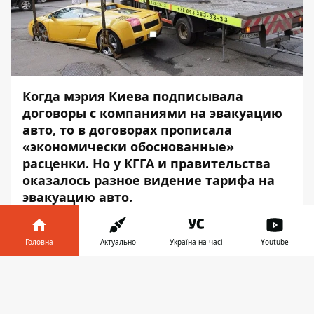
Когда мэрия Киева подписывала
договоры с компаниями на эвакуацию
авто, то в договорах прописала
«экономически обоснованные»
расценки. Но у КГГА и правительства
оказалось разное видение тарифа на
эвакуацию авто.
С августа 2020 года Главное следственное
управление Нацполиции Украины
Головна
Актуально
Україна на часі
Youtube
расследует факты возможного
Інформатор у
незаконного заработка на эвакуации авто
Завантажити
телефоні
👉
в Киеве. По данным следствия,
заместитель директора департамента