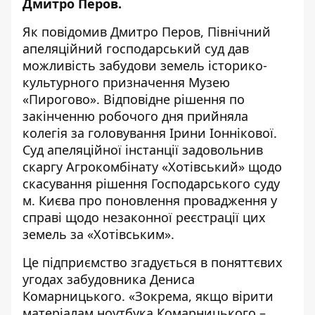
Дмитро Перов
.
Як
повідомив
Дмитро Перов, Північний
апеляційний господарський суд дав
можливість забудови земель історико-
культурного призначення Музею
«Пирогово». Відповідне рішення по
закінченню робочого дня прийняла
колегія за головування Ірини Іоннікової.
Суд апеляційної інстанції задовольнив
скаргу Агрокомбінату «Хотівський» щодо
скасування рішення Господарського суду
м. Києва про поновлення провадження у
справі щодо незаконної реєстрації цих
земель за «Хотівським».
Це підприємство згадується в поняттєвих
угодах забудовника Дениса
Комарницького. «Зокрема, якщо вірити
матеріалам ноутбука Комарницького
–