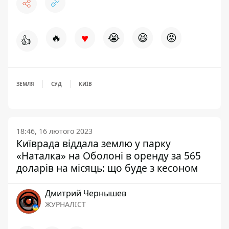
♥
🔥
😭
😆
😡
👍
ЗЕМЛЯ
СУД
КИЇВ
18:46, 16 лютого 2023
Київрада віддала землю у парку
«Наталка» на Оболоні в оренду за 565
доларів на місяць: що буде з кесоном
Дмитрий Чернышев
ЖУРНАЛІСТ