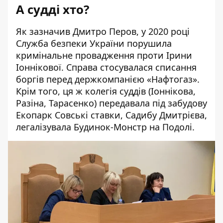
А судді хто?
Як
зазначив
Дмитро Перов, у 2020 році
Служба безпеки України порушила
кримінальне провадження проти Ірини
Іоннікової. Справа стосувалася списання
боргів перед держкомпанією «Нафтогаз»
.
Крім того, ця ж колегія суддів (Іоннікова,
Разіна, Тарасенко) передавала під забудову
Екопарк
Совські ставки
,
Садибу Дмитрієва
,
легалізувала
Будинок-Монстр на Подолі
.