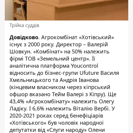
Трійка суддів
Довідково
. Агрокомбінат «Хотівський»
існує з 2000 року. Директор – Валерій
Шовкун. «Комбінат» на 50%
належить
фірмі ТОВ «Земельний центр». Її
аналітична платформа Youcontrol
відносить
до бізнес-групи Ufuture Василя
Хмельницького та Андрія Іванова
(кінцевим власником через кіпрський
офшор вказано Тейм Валері з Кіпру). Ще
43,4% «Агрокомбінату» належить Олегу
Ладіку. І 6,6% належить Віталію Вербі. У
2020-2021 роках серед бенефіціарів
«Хотівського»
був
чоловік народної
депутатки від «Слуги народу»
Олени