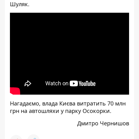
Шуляк
.
[embed]
[/embed]
Нагадаємо, влада Києва
витратить
70 млн
грн на автошляхи у парку Осокорки.
Дмитро Чернишов