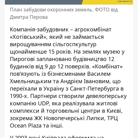
План забудови охоронних земель. ФОТО від
Дмитра Перова
Компанія-забудовник – агрокомбінат
«Хотівський», який
не займається
вирощуванням
сільгоспкультур
щонайменше 15 років. На землях музею у
Пирогові заплановано будівництво 12
будинків від 9 до 12 поверхів. «Комбінат»
пов’язують із бізнесменами Василем
Хмельницьким та Андрієм Івановим, що
переїхали в Україну з Санкт-Петербурга в
1990-х. Партнери створили девелоперську
компанію UDP, яка реалізувала житлові
комплекси й торговельні центри в Києві,
зокрема ЖК Новопечерські Липки,
ТРЦ
Ocean Plaza
та інші.
У 2003 році Київрада
оформила
на