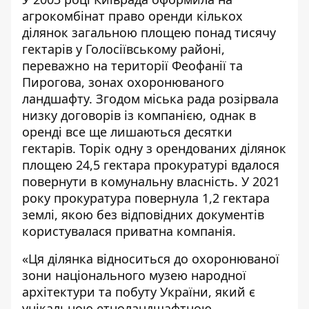
агрокомбінат право оренди кількох
ділянок загальною площею понад тисячу
гектарів у Голосіївському районі,
переважно на території Феофанії та
Пирогова, зонах охоронюваного
ландшафту. Згодом міська рада розірвала
низку договорів із компанією, однак в
оренді все ще лишаються десятки
гектарів. Торік одну з орендованих ділянок
площею 24,5 гектара прокуратурі
вдалося
повернути
в комунальну власність. У 2021
року прокуратура
повернула
1,2 гектара
землі, якою без відповідних документів
користувалася приватна компанія.
«Ця ділянка відноситься до охоронюваної
зони національного музею народної
архітектури та побуту України, який є
унікальною етноландшафтною