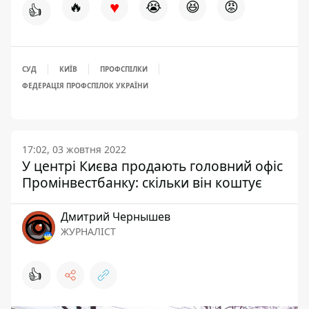
♥
🔥
😭
😆
😡
👍
СУД
КИЇВ
ПРОФСПІЛКИ
ФЕДЕРАЦІЯ ПРОФСПІЛОК УКРАЇНИ
17:02, 03 жовтня 2022
У центрі Києва продають головний офіс
Промінвестбанку: скільки він коштує
Дмитрий Чернышев
ЖУРНАЛІСТ
👍