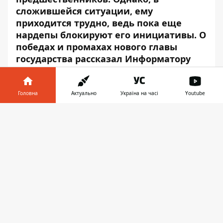
сложившейся ситуации, ему
приходится трудно, ведь пока еще
нардепы блокируют его инициативы. О
победах и промахах нового главы
государства
рассказал Информатору
политолог Олег Гнатюк 3 июля
.
Головна
Актуально
Україна на часі
Youtube
Інформатор у
Завантажити
телефоні
👉
Play
По словам политолога Олега Гнатюка, за
первый месяц работы Владимир