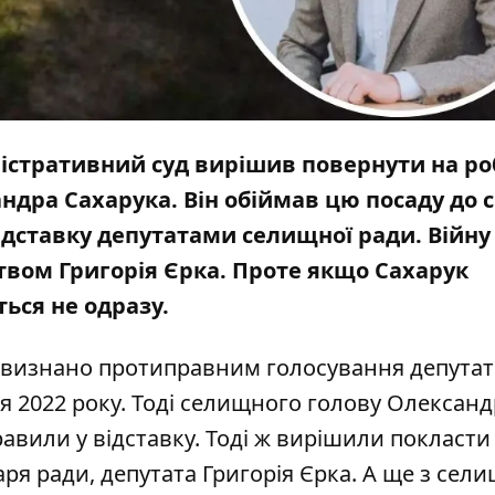
істративний суд вирішив повернути на ро
дра Сахарука. Він обіймав цю посаду до с
відставку депутатами селищної ради.
Війну
цтвом
Григорія Єрка. Проте якщо Сахарук
ться не одразу.
 визнано протиправним голосування депутат
ня 2022 року. Тоді селищного голову Олексан
равили у відставку. Тоді ж вирішили покласти
ря ради, депутата Григорія Єрка. А ще з сели