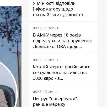
У Мін'юсті відповіли
Інформатору щодо
шахрайських дзвінків з
камери Сумського СІЗО так,
що ніхто нічого не зрозумів
09:19, 30 липня
В АМКУ через 18 років
відреагували на порушення
Львівської ОВА щодо
харчування у закладах
освіти
08:13, 30 липня
Кожній жертві російського
сексуального насильства
3000 євро - в
Мінсоцполітики пояснили
Інформатору, звідки на це
08:53, 29 липня
гроші
Цитрус "повернувся":
раніше мережу