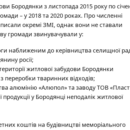
ви Бородянки з листопада 2015 року по січе
омади – у 2018 та 2020 роках. Про численні
и писали окремі
ЗМІ
, однак вони не ставали
ову громади
звинувачували
у:
моги наближеним до керівництва селищної ра
янину росії;
території житлової забудови Бородянки
з переробки тваринних відходів;
тва алюмінію «Алюпол» та заводу ТОВ «Пласт
ї продукції у Бородянці неподалік житлової
тних коштів на будівництві меморіального