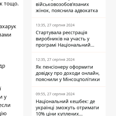
к тощо.
військовозобов’язаних
жінок, пояснила адвокатка
13:35, 27 серпня 2024
Сахарук
Стартувала реєстрація
алами
виробників на участь у
програмі Національний
кешбек: як це зробити
через портал Дія
12:35, 27 серпня 2024
др
Як пенсіонеру оформити
довідку про доходи онлайн,
пояснили у Мінсоцполітики
ї
09:55, 27 серпня 2024
и у
Національний кешбек: де
если
українці зможуть отримати
цію
10% ціни куплених