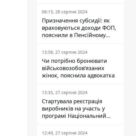
заплатить кожен українець
06:13, 28 серпня 2024
Призначення субсидії: як
враховуються доходи ФОП,
пояснили в Пенсійному
фонді
13:58, 27 серпня 2024
Чи потрібно бронювати
військовозобов’язаних
жінок, пояснила адвокатка
13:35, 27 серпня 2024
Стартувала реєстрація
виробників на участь у
програмі Національний
кешбек: як це зробити
через портал Дія
12:49, 27 серпня 2024