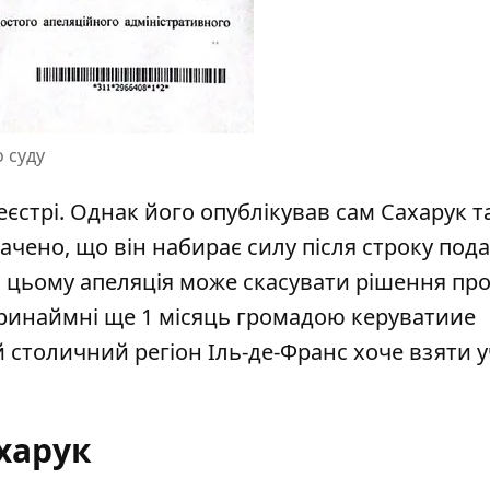
 суду
еєстрі. Однак його
опублікував
сам Сахарук т
ачено, що він набирає силу після строку под
ри цьому апеляція може скасувати рішення пр
принаймні ще 1 місяць громадою керуватиие
й столичний регіон Іль-де-Франс
хоче взяти 
харук