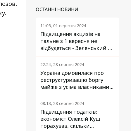
позов.
ОСТАННІ НОВИНИ
ку.
11:05, 01 вересня 2024
Підвищення акцизів на
пальне з 1 вересня не
відбудеться - Зеленський не
підписав закон
22:24, 28 серпня 2024
Україна домовилася про
реструктуризацію боргу
майже з усіма власниками
єврооблігацій: що це
означає для країни
08:13, 28 серпня 2024
Підвищення податків:
економіст Олексій Кущ
порахував, скільки