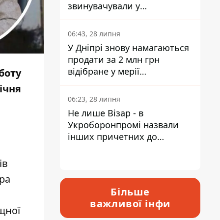
звинувачували у
контрабанді техніки та
ухиленні від сплати
06:43, 28 липня
податків
У Дніпрі знову намагаються
продати за 2 млн грн
відібране у мерії
боту
приміщення Укрпошти
ічня
06:23, 28 липня
Не лише Візар - в
Укроборонпромі назвали
інших причетних до
катастрофи у Вишневому -
відповідь Інформатору
ів
дра
Більше
важливої інфи
щної