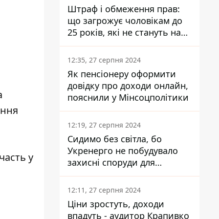
Штраф і обмеження прав:
що загрожує чоловікам до
25 років, які не стануть на
військовий облік
12:35, 27 серпня 2024
Як пенсіонеру оформити
довідку про доходи онлайн,
а
пояснили у Мінсоцполітики
ання
о
12:19, 27 серпня 2024
Сидимо без світла, бо
Укренерго не побудувало
участь
у
захисні споруди для
енергетики - нардеп
Кучеренко
12:11, 27 серпня 2024
Ціни зростуть, доходи
впадуть - аудитор Крапивко