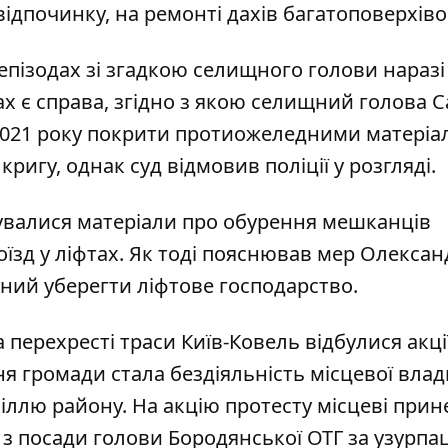
ідпочинку, на ремонті дахів багатоповерхіво
 епізодах зі згадкою селищного голови наразі
ах є
справа
, згідно з якою селищний голова 
і 2021 року покрити протиожеледними матері
кригу, однак суд відмовив поліції у розгляді.
увалися
матеріали про обурення мешканців
оїзд у ліфтах. Як тоді пояснював мер Олексан
ний уберегти ліфтове господарство.
а перехресті траси Київ-Ковель відбулися акці
 громади стала бездіяльність місцевої влад
іллю району. На акцію протесту місцеві прин
 з посади голови Бородянської ОТГ за узурпа