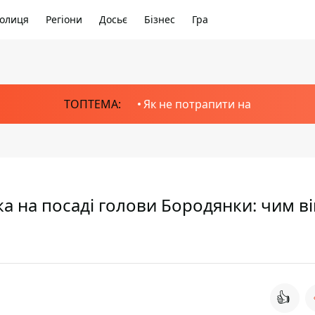
олиця
Регіони
Досьє
Бізнес
Гра
ТОПТЕМА:
Як не потрапити на
а на посаді голови Бородянки: чим ві
👍