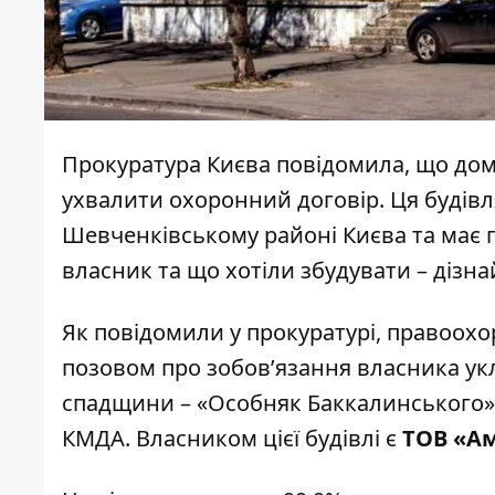
Прокуратура Києва повідомила, що до
ухвалити охоронний договір. Ця будівля
Шевченківському районі Києва
та має п
власник та що хотіли збудувати – дізна
Як
повідомили
у прокуратурі, правоохо
позовом про зобов’язання власника укл
спадщини – «Особняк Баккалинського».
КМДА. Власником цієї будівлі є
ТОВ «Ам