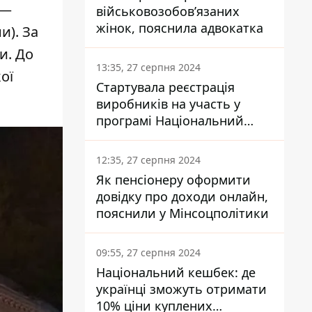
 —
військовозобов’язаних
жінок, пояснила адвокатка
и). За
и. До
13:35, 27 серпня 2024
ої
Стартувала реєстрація
виробників на участь у
програмі Національний
кешбек: як це зробити
через портал Дія
12:35, 27 серпня 2024
Як пенсіонеру оформити
довідку про доходи онлайн,
пояснили у Мінсоцполітики
09:55, 27 серпня 2024
Національний кешбек: де
українці зможуть отримати
10% ціни куплених