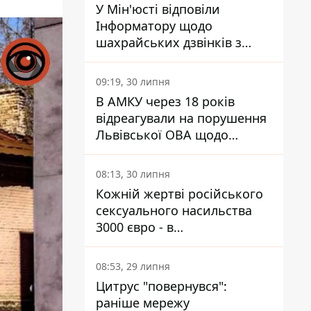
У Мін'юсті відповіли
Інформатору щодо
шахрайських дзвінків з
камери Сумського СІЗО так,
що ніхто нічого не зрозумів
09:19, 30 липня
В АМКУ через 18 років
відреагували на порушення
Львівської ОВА щодо
харчування у закладах
освіти
08:13, 30 липня
Кожній жертві російського
сексуального насильства
3000 євро - в
Мінсоцполітики пояснили
Інформатору, звідки на це
08:53, 29 липня
гроші
Цитрус "повернувся":
раніше мережу