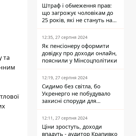
Штраф і обмеження прав:
що загрожує чоловікам до
25 років, які не стануть на
військовий облік
12:35, 27 серпня 2024
Як пенсіонеру оформити
довідку про доходи онлайн,
у та
пояснили у Мінсоцполітики
інним
12:19, 27 серпня 2024
Сидимо без світла, бо
Укренерго не побудувало
тлової
захисні споруди для
их
енергетики - нардеп
Кучеренко
12:11, 27 серпня 2024
Ціни зростуть, доходи
впадуть - аудитор Крапивко