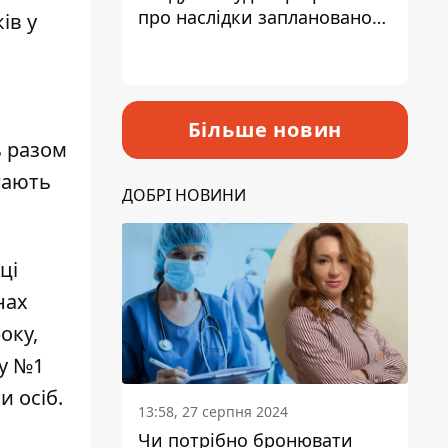
про наслідки запланованого
ів у
підвищення податків
Більше новин
ь разом
гають
ДОБРІ НОВИНИ
ці
нах
оку,
ру №1
и осіб.
13:58, 27 серпня 2024
Чи потрібно бронювати