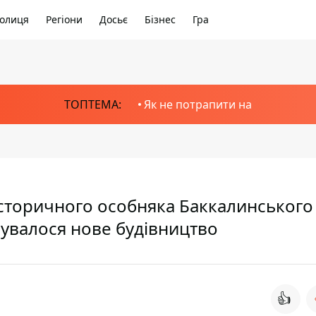
олиця
Регіони
Досьє
Бізнес
Гра
ТОПТЕМА:
Як не потрапити на
 історичного особняка Баккалинського
нувалося нове будівництво
👍