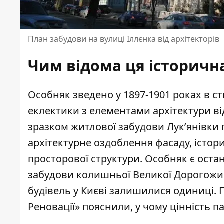
План забудови на вулиці Іллєнка від архітекторів
Чим відома ця історичн
Особняк зведено у 1897-1901 роках в ст
еклектики з елементами архітектури ві
зразком житлової забудови Лук’янівки п
архітектурне оздоблення фасаду, істор
просторової структури. Особняк є ост
забудови колишньої Великої Дорогожиць
будівель у Києві залишилися одиниці. П
Реновації»
пояснили
, у чому цінність п