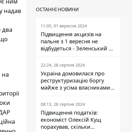
ує ним
ОСТАННІ НОВИНИ
у надав
11:05, 01 вересня 2024
 два
Підвищення акцизів на
 що
пальне з 1 вересня не
відбудеться - Зеленський не
підписав закон
22:24, 28 серпня 2024
Україна домовилася про
 на
реструктуризацію боргу
майже з усіма власниками
риторії
єврооблігацій: що це
означає для країни
доки
08:13, 28 серпня 2024
УДАР
Підвищення податків:
економіст Олексій Кущ
иційна
порахував, скільки
іменно