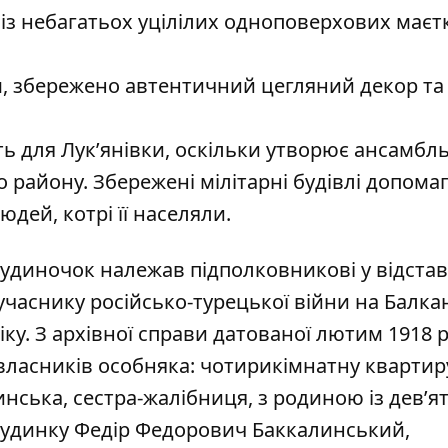
з небагатьох уцілілих одноповерхових маєтк
м, збережено автентичний цегляний декор та
ть для Лук’янівки, оскільки утворює ансамбл
 району. Збережені мілітарні будівлі допома
юдей, котрі її населяли.
будиночок
належав
підполковникові у відстав
часнику російсько-турецької війни на Балка
іку. З архівної справи датованої лютим 1918 р
власників особняка: чотирикімнатну кварти
ська, сестра-жалібниця, з родиною із дев’ят
будинку Федір Федорович Баккалинський,