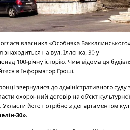
моглася власника «Особняка Баккалинського
 знаходиться на вул. Іллєнка, 30 у
онад 100-річну історію. Чим відома ця будівля,
йтеся в Інформатор Гроші.
ронці звернулися до адміністративного суду 
асти охоронний договір на об’єкт культурної
 Укласти його потрібно з департаментом ку
елін-30»
.