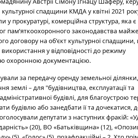
мадянину Австрії Сімону Ігнацу Шаферу, кер
 культурної спадщини КМДА у квітні 2021 рок
 у прокуратурі, комерційна структура, яка є
ог пам’яткоохоронного законодавства майже
го договору на об’єкт культурної спадщини,
а використання у відповідності до режиму
ою охоронною документацією.
сували
за передачу оренду земельної ділянки,
ня землі – для "будівництва, експлуатації та
дміністративної будівлі, для благоустрою те
ати будівлю або занедбати її та дочекатися, 
роголосували депутати з наступних фракій: «
дарність» (20), ВО «Батьківщина» (12), «Опоз
у» (5), «Голос» (5), позафракційні – 2. Хто по