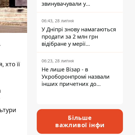
звинувачували у
контрабанді техніки та
ухиленні від сплати
06:43, 28 липня
податків
У Дніпрі знову намагаються
продати за 2 млн грн
відібране у мерії
»
приміщення Укрпошти
06:23, 28 липня
 хто її
Не лише Візар - в
Укроборонпромі назвали
інших причетних до
з
катастрофи у Вишневому -
відповідь Інформатору
льтури
Більше
важливої інфи