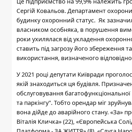
Це підприємство на 99,9%
належить
гро
Сергій Ковальов. Департамент охорони
будинку охоронний статус. Як зазначили
власником особняка, в порушення вим
роки ухилялася від укладення охоронно
ставить під загрозу його збереження т
використання, визначеного відповідн
У 2021 році депутати Київради
проголо
якій знаходиться ця будівля. Призначен
обслуговування багатофункціональної а
та паркінгу". Тобто орендар міг зруйнув
вона дійде до аварійного стану. «За» п
Віталія Кличка» (22), «Європейська Солі
Платформа - ЗА ЖИТТЯ» (8), «Слуга Народ