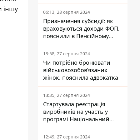
заплатить кожен українець
и іншу
06:13, 28 серпня 2024
Призначення субсидії: як
враховуються доходи ФОП,
пояснили в Пенсійному
фонді
13:58, 27 серпня 2024
Чи потрібно бронювати
військовозобов’язаних
жінок, пояснила адвокатка
13:35, 27 серпня 2024
Стартувала реєстрація
виробників на участь у
програмі Національний
кешбек: як це зробити
через портал Дія
12:49, 27 серпня 2024