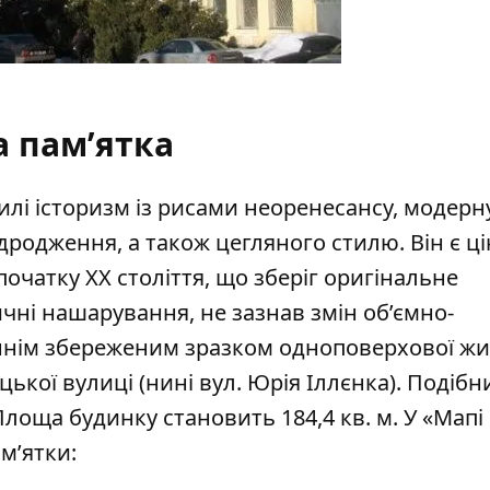
а пам’ятка
илі історизм із рисами неоренесансу, модерн
дродження, а також цегляного стилю. Він є ц
очатку XX століття, що зберіг оригінальне
ичні нашарування, не зазнав змін об’ємно-
аннім збереженим зразком одноповерхової жи
кої вулиці (нині вул. Юрія Іллєнка). Подібн
лоща будинку становить 184,4 кв. м. У «Мапі
ам’ятки: