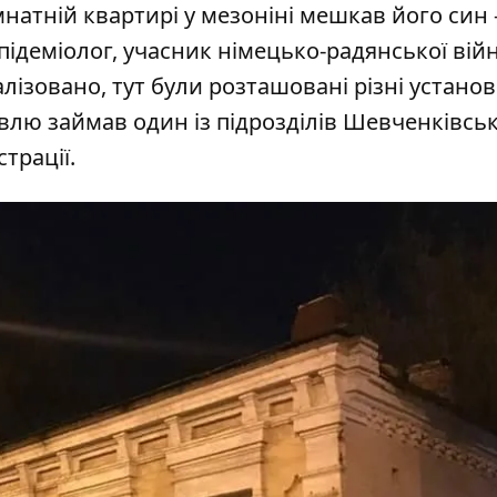
натній квартирі у мезоніні мешкав його син
ідеміолог, учасник німецько-радянської війн
лізовано, тут були розташовані різні установ
івлю займав один із підрозділів Шевченківськ
трації.