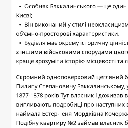
Особняк Баккалинського — це один і
Києві;
Він виконаний у стилі неокласициз
обʼємно-просторові характеристики.
Будівля має окрему історичну цінніс
з іншими військовими спорудами цього
краще зрозуміти історію місцевості та л
Скромний одноповерховий цегляний 
Пилипу Степановичу Баккалинському, у
1877-1878 років Тут власник і доживав в
випливають подробиці про наступних 
наймала Естер-Геня Мордківна Кочержин
Подібну кварти­ру №2 займав власник 