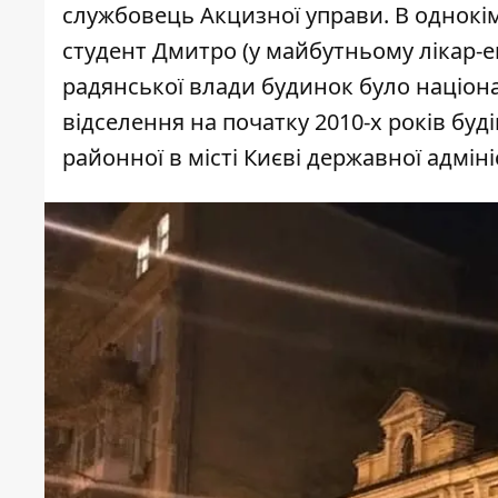
службовець Акцизної управи. В однокім
студент Дмитро (у майбутньому лікар-еп
радянської влади будинок було націона
відселення на початку 2010-х років буд
районної в місті Києві державної адмініс