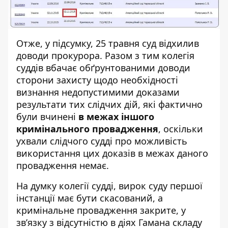
Отже, у підсумку, 25 травня суд відхилив
доводи прокурора. Разом з тим колегія
суддів вбачає обґрунтованими доводи
сторони захисту щодо необхідності
визнання недопустимими доказами
результати тих слідчих дій, які фактично
були вчинені
в межах іншого
кримінального провадження
, оскільки
ухвали слідчого судді про можливість
використання цих доказів в межах даного
провадження немає.
На думку колегії судді, вирок суду першої
інстанції має бути скасований, а
кримінальне провадження закрите, у
зв’язку з відсутністю в діях Гамана складу