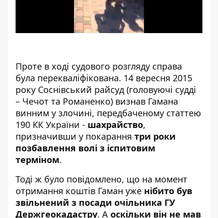
Проте в ході судового розгляду справа
була перекваліфікована.
14 вересня 2015
року
Соснівський райсуд (головуючі судді
– Чечот та Романенко) визнав Гамана
винним у злочині, передбаченому статтею
190 КК України -
шахрайство
,
призначивши у покарання
три роки
позбавлення волі з іспитовим
терміном
.
Тоді ж було повідомлено, що на момент
отримання коштів Гаман уже
нібито був
звільнений з посади очільника ГУ
Держгеокадастру
. А
оскільки він не мав