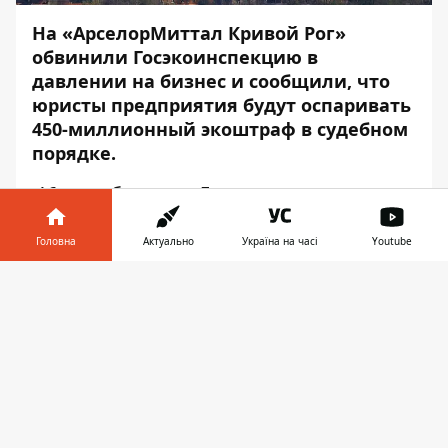
На «АрселорМиттал Кривой Рог»
обвинили Госэкоинспекцию в
давлении на бизнес и сообщили, что
юристы предприятия будут оспаривать
450-миллионный экоштраф в судебном
порядке.
16 сентября глава Госэкоинспекции
Андрей Малеваный
озвучил
размер
штрафных санкций для Арселора. Экологи
Головна
Актуально
Україна на часі
Youtube
подсчитали, что криворожское
Інформатор у
предприятие нарушило природоохранные
Завантажити
телефоні
👉
нормы на сумму более чем полмиллиарда
гривен.
Напомним, что внеплановая проверка
предприятия проводилась в период с 17
по 30 июля. О том, какие нарушения