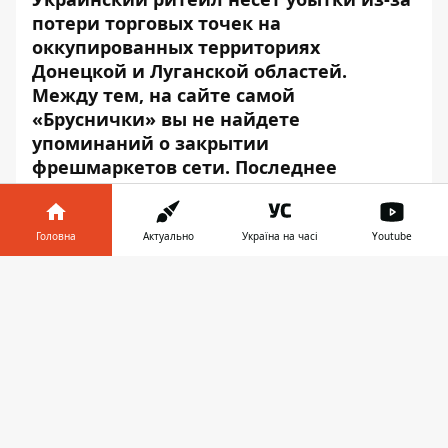
потери торговых точек на
оккупированных территориях
Донецкой и Луганской областей.
Между тем, на сайте самой
«Бруснички» вы не найдете
упоминаний о закрытии
фрешмаркетов сети. Последнее
обновление раздела «Новости» на
сайте состоялось в начале 2018 года,
когда ритейл сообщил об… открытии
Головна
Актуально
Україна на часі
Youtube
новых магазинов сети.
Інформатор у
Завантажити
телефоні
👉
Два эти факта – релиз компании о
свертывании сети и отсутствие
информации об этом на
сайте
самой
«Бруснички» весьма интересны. И
заставляют, как минимум, задуматься, что
же происходит с розничной сетью?