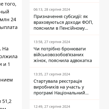
заплатить кожен українець
е того,
06:13, 28 серпня 2024
дный
Призначення субсидії: як
 млн 24
враховуються доходи ФОП,
 выплата
пояснили в Пенсійному
фонді
13:58, 27 серпня 2024
. На
Чи потрібно бронювати
військовозобов’язаних
одолжила
жінок, пояснила адвокатка
и и 1
13:35, 27 серпня 2024
ением
Стартувала реєстрація
виробників на участь у
програмі Національний
кешбек: як це зробити
 51,2
через портал Дія
12:49, 27 серпня 2024
дом