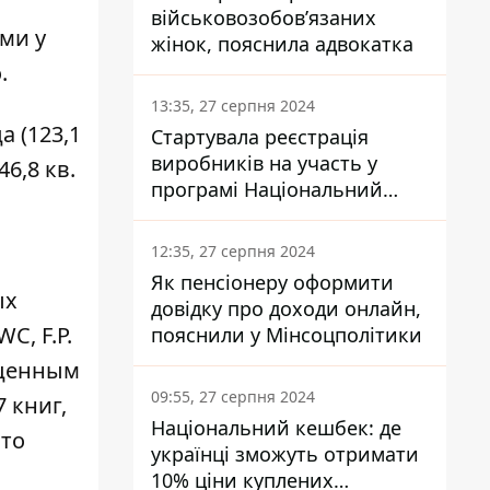
військовозобов’язаних
ыми у
жінок, пояснила адвокатка
.
13:35, 27 серпня 2024
 (123,1
Стартувала реєстрація
виробників на участь у
46,8 кв.
програмі Національний
кешбек: як це зробити
через портал Дія
12:35, 27 серпня 2024
Як пенсіонеру оформити
ых
довідку про доходи онлайн,
C, F.P.
пояснили у Мінсоцполітики
гоценным
09:55, 27 серпня 2024
 книг,
Національний кешбек: де
это
українці зможуть отримати
10% ціни куплених