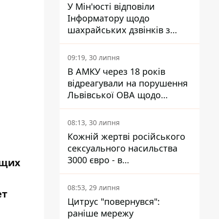
У Мін'юсті відповіли
Інформатору щодо
шахрайських дзвінків з
камери Сумського СІЗО так,
що ніхто нічого не зрозумів
09:19, 30 липня
В АМКУ через 18 років
відреагували на порушення
Львівської ОВА щодо
харчування у закладах
освіти
08:13, 30 липня
Кожній жертві російського
сексуального насильства
3000 євро - в
ющих
Мінсоцполітики пояснили
Інформатору, звідки на це
08:53, 29 липня
ет
гроші
Цитрус "повернувся":
раніше мережу