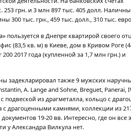
ской деятельности. На банковских счетах
 253 грн. и 3 млн 897 тыс. 405 долл. Наличн
300 тыс. грн., 459 тыс. долл., 310 тыс. евро
 пользуется в Днепре квартирой своего отца
офис (83,5 кв. м) в Киеве, дом в Кривом Роге (4
 200 2017 года (купленной за 1,7 млн грн.) и
ны задекларировал также 9 мужских наручн
tantin, A. Lange and Sohne, Breguet, Panerai, IW
епь с подвеской из драгметалла, кольцо с дра
а с драгоценными камнями, коллекции из 217
документов 19-20 вв. Интересно, где он все 
и у Александра Вилкула нет.