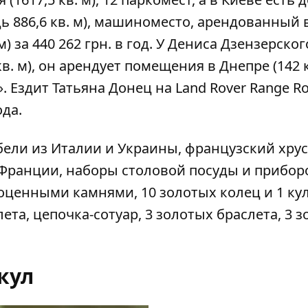
дь 886,6 кв. м), машиноместо, арендованный 
) за 440 262 грн. в год. У Дениса Дзензерског
 кв. м), он арендует помещения в Днепре (142 к
. Ездит Татьяна Донец на Land Rover Range Ro
ода.
бели из Италии и Украины, французский хрус
Франции, наборы столовой посуды и приборо
гоценными камнями, 10 золотых колец и 1 ку
та, цепочка-сотуар, 3 золотых браслета, 3 
кул