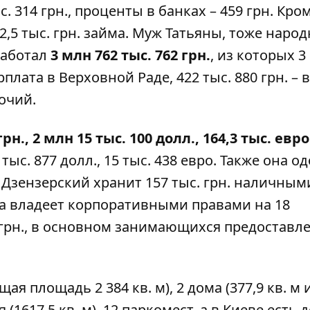
с. 314 грн., проценты в банках – 459 грн. Кром
2,5 тыс. грн. займа. Муж Татьяны, тоже наро
работал
3 млн 762 тыс. 762 грн.
, из которых 3
зарплата в Верховной Раде, 422 тыс. 880 грн. –
очий.
грн., 2 млн 15 тыс. 100 долл., 164,3 тыс. евро
3 тыс. 877 долл., 15 тыс. 438 евро. Также она 
с Дзензерский хранит 157 тыс. грн. наличным
яна владеет корпоративными правами на 18
н грн., в основном занимающихся предоставл
ая площадь 2 384 кв. м), 2 дома (377,9 кв. м и
я (1617,5 кв. м), 12 паркомест, а в Киеве есть 