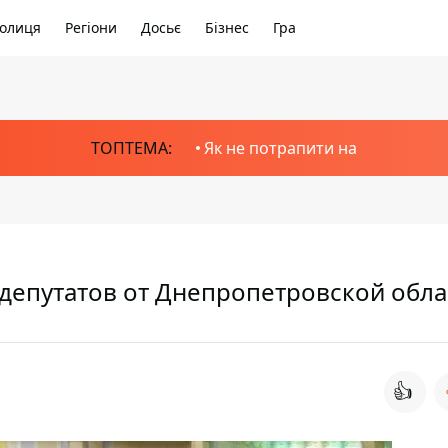
олиця
Регіони
Досьє
Бізнес
Гра
ТОПТЕМА:
Як не потрапити на
 депутатов от Днепропетровской обла
👍