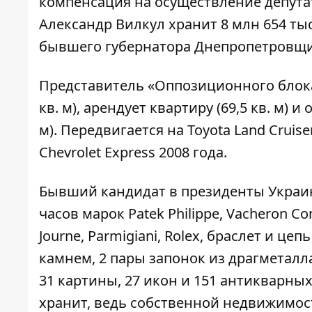
компенсация на осуществление депутат
Александр Вилкул хранит 8 млн 654 тыс.
бывшего губернатора Днепропетровщины 
Представитель «Оппозиционного блока»
кв. м), арендует квартиру (69,5 кв. м) и 
м). Передвигается на Toyota Land Cruiser
Chevrolet Express 2008 года.
Бывший кандидат в президенты Украи
часов марок Patek Philippe, Vacheron Cons
Journe, Parmigiani, Rolex, браслет и ц
камнем, 2 пары запонок из драгметалл
31 картины, 27 икон и 151 антикварных 
хранит, ведь собственной недвижимост