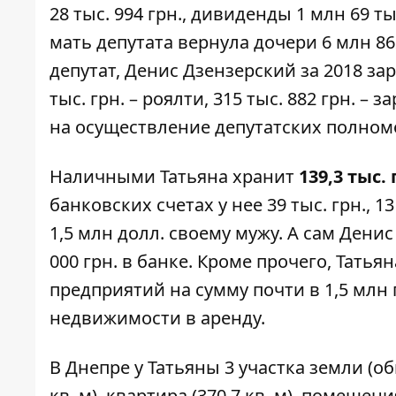
28 тыс. 994 грн., дивиденды 1 млн 69 ты
мать депутата вернула дочери 6 млн 86
депутат, Денис Дзензерский за 2018 за
тыс. грн. – роялти, 315 тыс. 882 грн. – 
на осуществление депутатских полном
Наличными Татьяна хранит
139,3 тыс. 
банковских счетах у нее 39 тыс. грн., 1
1,5 млн долл. своему мужу. А сам Дени
000 грн. в банке. Кроме прочего, Тать
предприятий на сумму почти в 1,5 мл
недвижимости в аренду.
В Днепре у Татьяны 3 участка земли (общ
кв. м), квартира (370,7 кв. м), помещени