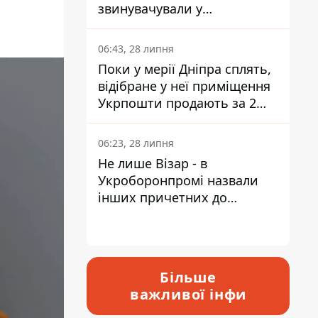
звинувачували у
контрабанді техніки та
ухиленні від сплати
06:43, 28 липня
податків
Поки у мерії Дніпра сплять,
відібране у неї приміщення
Укрпошти продають за 2
мільйони
06:23, 28 липня
Не лише Візар - в
Укроборонпромі назвали
інших причетних до
катастрофи у Вишневому -
відповідь Інформатору
Більше
важливої інфи