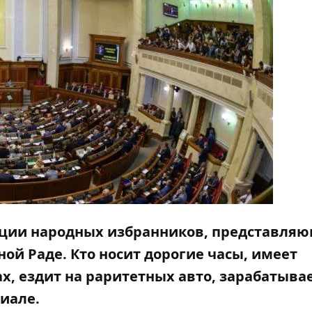
ции народных избранников, представля
ой Раде. Кто носит дорогие часы, имеет
, ездит на раритетных авто, зарабатыва
иале.