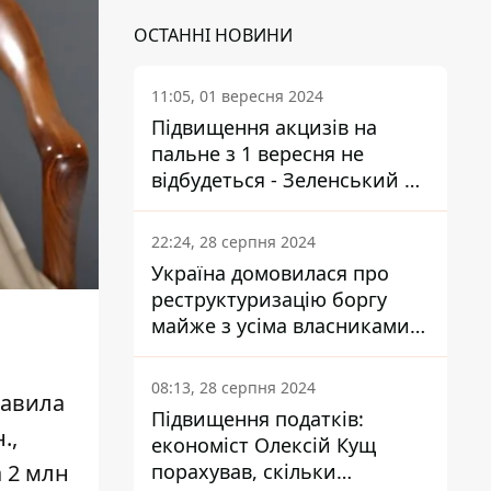
ОСТАННІ НОВИНИ
11:05, 01 вересня 2024
Підвищення акцизів на
пальне з 1 вересня не
відбудеться - Зеленський не
підписав закон
22:24, 28 серпня 2024
Україна домовилася про
реструктуризацію боргу
майже з усіма власниками
єврооблігацій: що це
означає для країни
08:13, 28 серпня 2024
тавила
Підвищення податків:
.,
економіст Олексій Кущ
 2 млн
порахував, скільки