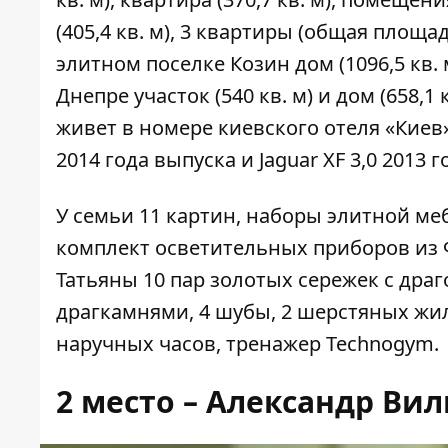
(405,4 кв. м), 3 квартиры (общая площа
элитном поселке Козин дом (1096,5 кв. м
Днепре участок (540 кв. м) и дом (658,1
живет в номере киевского отеля «Киев»
2014 года выпуска и Jaguar XF 3,0 2013 г
У семьи 11 картин, наборы элитной ме
комплект осветительных приборов из 
Татьяны 10 пар золотых сережек с дра
драгкамнями, 4 шубы, 2 шерстяных жиле
наручных часов, тренажер Technogym.
2 место – Александр Вил