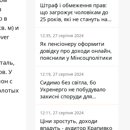
Штраф і обмеження прав:
в
що загрожує чоловікам до
о в
25 років, які не стануть на
військовий облік
в. м) и
12:35, 27 серпня 2024
ver
Як пенсіонеру оформити
довідку про доходи онлайн,
пояснили у Мінсоцполітики
таль,
в. У
12:19, 27 серпня 2024
лон с
Сидимо без світла, бо
Укренерго не побудувало
золотых
захисні споруди для
енергетики - нардеп
Кучеренко
12:11, 27 серпня 2024
Ціни зростуть, доходи
впадуть - аудитор Крапивко