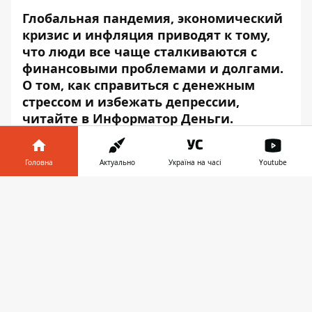
Глобальная пандемия, экономический
кризис и инфляция приводят к тому,
что люди все чаще сталкиваются с
финансовыми проблемами и долгами.
О том, как справиться с денежным
стрессом и избежать депрессии,
читайте в
Информатор Деньги
.
Почему люди беспокоятся из-
Головна
Актуально
Україна на часі
Youtube
за денег
Інформатор у
Завантажити
Никто не сомневается в том, что пандемия
телефоні
👉
COVID-19 стала причиной экономических
трудностей и безработицы среди многих
украинцев. Например, у людей возникают
проблемы не только с оплатой
коммуналки, но иногда не хватает денег
на продукты питания. Это, естественно,