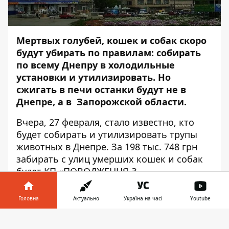
Мертвых голубей, кошек и собак скоро
будут убирать по правилам: собирать
по всему Днепру в холодильные
установки и утилизировать. Но
сжигать в печи останки будут не в
Днепре, а в Запорожской области.
Вчера, 27 февраля, стало известно, кто
будет
собирать и утилизировать трупы
животных в Днепре
. За 198 тыс. 748 грн
забирать с улиц умерших кошек и собак
будет КП «ПОВОДЖЕННЯ З
БЕЗПРИТУЛЬНИМИ ТВАРИНАМИ»
Днепровского горсовета.
Головна
Актуально
Україна на часі
Youtube
Інформатор у
Завантажити