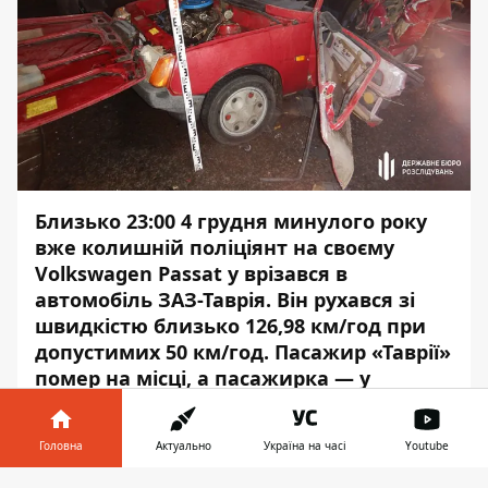
Близько 23:00 4 грудня минулого року
вже колишній поліціянт на своєму
Volkswagen Passat у врізався в
автомобіль ЗАЗ-Таврія. Він
рухався зі
швидкістю близько
126,98 км/год при
допустимих 50 км/год. Пасажир «Таврії»
помер на місці, а пасажирка — у
лікарні. Водій автівки отримав травми,
але залишився живий.
Головна
Актуально
Україна на часі
Youtube
10 років тюрми та 10 років заборони