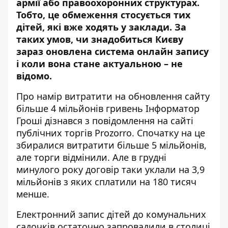
армії або правоохоронних структурах.
Тобто, це обмеження стосується тих
дітей, які вже ходять у заклади. За
таких умов, чи знадобиться Києву
зараз оновлена система онлайн запису
і коли вона стане актуальною – не
відомо.
Про намір витратити на обновлення сайту
більше 4 мільйонів гривень Інформатор
Гроші дізнався з
повідомлення
на сайті
публічних торгів Prozorro. Спочатку на це
збиралися витратити більше 5 мільйонів,
але
торги відмінили
. Але в грудні
минулого року договір таки уклали на
3,9
мільйонів
з яких сплатили на 180 тисяч
менше.
Електронний запис дітей до комунальних
садочків остаточно запровадили в столиці