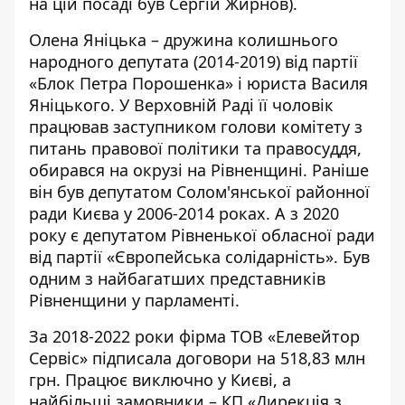
на цій посаді був Сергій Жирнов).
Олена Яніцька – дружина колишнього
народного депутата (2014-2019) від партії
«Блок Петра Порошенка» і юриста Василя
Яніцького. У Верховній Раді її чоловік
працював заступником голови комітету з
питань правової політики та правосуддя,
обирався на окрузі на Рівненщині. Раніше
він був депутатом Солом'янської районної
ради Києва у 2006-2014 роках. А з 2020
року є депутатом Рівненької обласної ради
від партії «Європейська солідарність». Був
одним з найбагатших
представників
Рівненщини у парламенті.
За 2018-2022 роки фірма ТОВ «Елевейтор
Сервіс»
підписала
договори на 518,83 млн
грн. Працює виключно у Києві, а
найбільші замовники – КП «Дирекція з