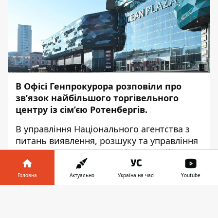
В Офісі Генпрокурора розповіли про
зв’язок найбільшого торгівельного
центру із сім’єю Ротенбергів.
В управління Національного агентства з
питань виявлення, розшуку та управління
активами, одержаними від корупційних та
інших злочині (АРМА) передані
корпоративні права на ТРЦ «Ocean Plaza»
Головна
Актуально
Україна на часі
Youtube
в Києві. Про це
повідомив
Генпрокурор
Інформатор у
Андрій Костін.
Завантажити
телефоні
👉