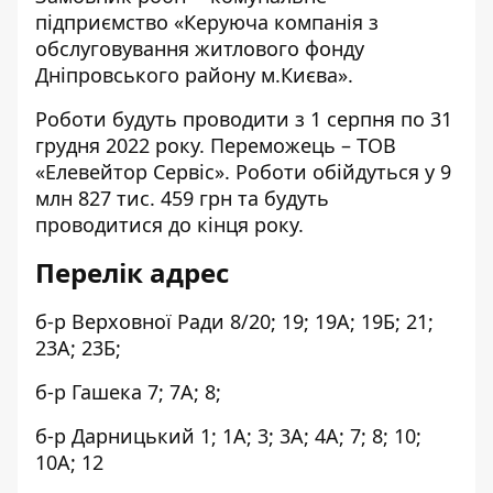
підприємство «Керуюча компанія з
обслуговування житлового фонду
Дніпровського району м.Києва».
Роботи будуть проводити з 1 серпня по 31
грудня 2022 року. Переможець – ТОВ
«Елевейтор Сервіс». Роботи обійдуться у 9
млн 827 тис. 459 грн та будуть
проводитися до кінця року.
Перелік адрес
б-р Верховної Ради 8/20; 19; 19А; 19Б; 21;
23А; 23Б;
б-р Гашека 7; 7А; 8;
б-р Дарницький 1; 1А; 3; 3А; 4А; 7; 8; 10;
10А; 12