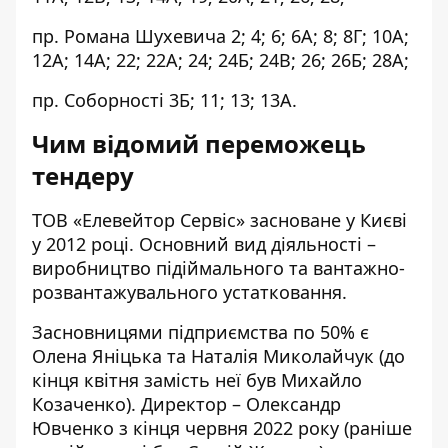
пр. Романа Шухевича 2; 4; 6; 6А; 8; 8Г; 10А;
12А; 14А; 22; 22А; 24; 24Б; 24В; 26; 26Б; 28А;
пр. Соборності 3Б; 11; 13; 13А.
Чим відомий переможець
тендеру
ТОВ «Елевейтор Сервіс»
засноване
у Києві
у 2012 році. Основний вид діяльності –
виробництво підіймального та вантажно-
розвантажувального устатковання.
Засновницями підприємства по 50% є
Олена Яніцька та Наталія Миколайчук (до
кінця квітня замість неї був Михайло
Козаченко). Директор – Олександр
Ювченко з кінця червня 2022 року (раніше