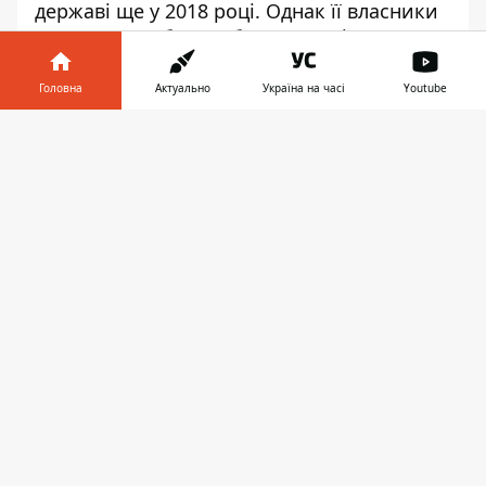
державі ще у 2018 році. Однак її власники
продовжили боротьбу. Детальніше про цю
історію читайте в
“Інформатор Гроші”
.
Головна
Актуально
Україна на часі
Youtube
За
повідомленням
міської прокуратури,
Господарський суд Києва задовольнив її
Інформатор у
Завантажити
позов та повернув громаді земельну
телефоні
👉
ділянку вартістю понад 37 млн грн з
незаконного користування. ВОна
розташована в центрі столиці по вулиці
Архітектора Городецького. Зазначається,
що на ділянці знаходиться пересадочний
вузол метро “Хрещатик” - “Майдан
Незалежності”. Пресслужба прокуратури
повідомляє, що будь-яке будівництво
загрожувало б техногенною катастрофою
з численними людськими жертвами. Тож
правоохоронці звернулися до суду з
позовом про повернення земельних