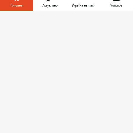
Головна
Актуально
Україна на часі
Youtube
Інформатор у
Завантажити
телефоні
👉
Также в банке разработали новые
патриотические дизайны для
виртуальных карт в Apple/Google Pay.