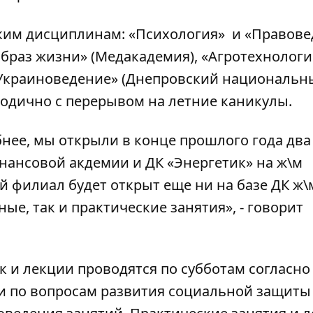
ким дисциплинам: «Психология» и «Правове
образ жизни» (Медакадемия), «Агротехнологи
 «Украиноведение» (Днепровский национальн
годично с перерывом на летние каникулы.
ее, мы открыли в конце прошлого года два
нансовой акдемии и ДК «Энергетик» на ж\м
 филиал будет открыт еще ни на базе ДК ж\
ые, так и практические занятия», - говорит
ак и лекции проводятся по субботам согласно
ии по вопросам развития социальной защиты