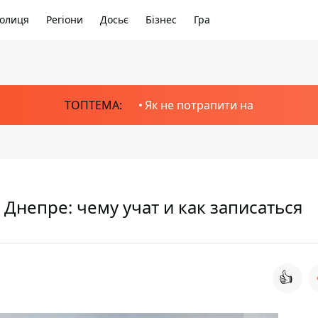
олиця
Регіони
Досьє
Бізнес
Гра
ТОПТЕМА:
Як не потрапити на
 Днепре: чему учат и как записаться
👍