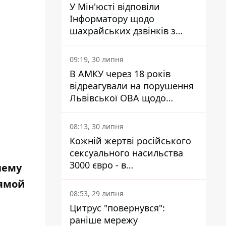
У Мін'юсті відповіли
Інформатору щодо
шахрайських дзвінків з
камери Сумського СІЗО так,
що ніхто нічого не зрозумів
09:19, 30 липня
В АМКУ через 18 років
відреагували на порушення
Львівської ОВА щодо
харчування у закладах
освіти
08:13, 30 липня
Кожній жертві російського
сексуального насильства
3000 євро - в
чему
Мінсоцполітики пояснили
рямой
Інформатору, звідки на це
08:53, 29 липня
гроші
Цитрус "повернувся":
раніше мережу