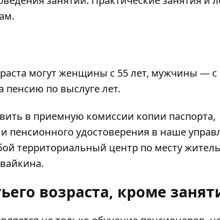
роведения занятий. Практические занятия и 
ам.
раста могут женщины с 55 лет, мужчины — с 6
пенсию по выслуге лет.
авить в приемную комиссии копии паспорта,
и пенсионного удостоверения в наше управ
юбой территориальный центр по месту жител
увайкина.
тьего возраста, кроме занят