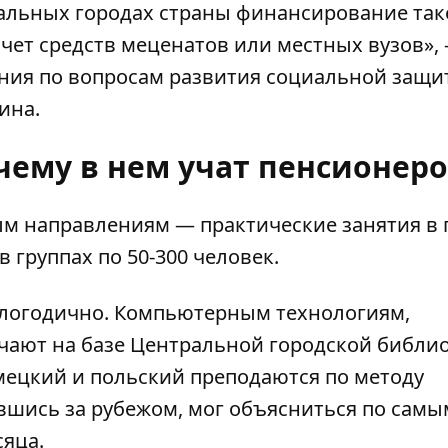
тальных городах страны финансирование так
чет средств меценатов или местных вузов», 
ния по вопросам развития социальной защи
ина.
 чему в нем учат пенсионер
м направлениям — практические занятия в 
в группах по 50-300 человек.
глогодично. Компьютерным технологиям,
ают на базе Центральной городской библио
ецкий и польский преподаются по методу
авшись за рубежом, мог объясниться по самы
сяца.