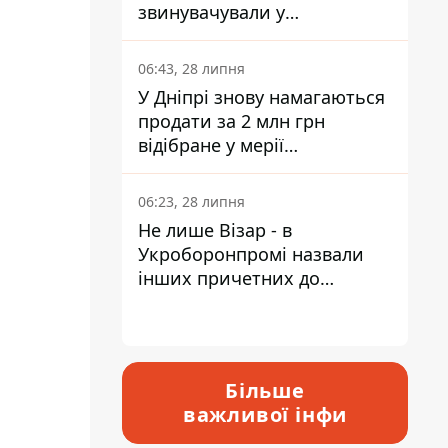
звинувачували у
контрабанді техніки та
ухиленні від сплати
06:43, 28 липня
податків
У Дніпрі знову намагаються
продати за 2 млн грн
відібране у мерії
приміщення Укрпошти
06:23, 28 липня
Не лише Візар - в
Укроборонпромі назвали
інших причетних до
катастрофи у Вишневому -
відповідь Інформатору
Більше
важливої інфи