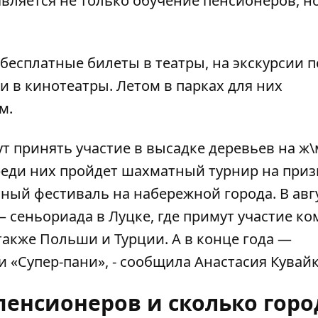
является не только обучение пенсионеров, н
бесплатные билеты в театры, на экскурсии п
— и в кинотеатры. Летом в парках для них
м.
т принять участие в высадке деревьев на ж\
среди них пройдет шахматный турнир на при
ный фестиваль на набережной города. В авг
 сеньориада в Луцке, где примут участие к
 также Польши и Турции. А в конце года —
и «Супер-пани», - сообщила Анастасия Кувай
пенсионеров и сколько горо