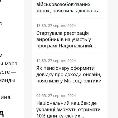
о
військовозобов’язаних
жінок, пояснила адвокатка
о
13:35, 27 серпня 2024
Стартувала реєстрація
виробників на участь у
програмі Національний
кешбек: як це зробити
м
через портал Дія
12:35, 27 серпня 2024
зы мэра
Як пенсіонеру оформити
усте —
довідку про доходи онлайн,
оманды
пояснили у Мінсоцполітики
09:55, 27 серпня 2024
кина.
Національний кешбек: де
українці зможуть отримати
д
10% ціни куплених