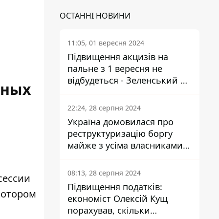
ОСТАННІ НОВИНИ
11:05, 01 вересня 2024
Підвищення акцизів на
пальне з 1 вересня не
відбудеться - Зеленський не
бных
підписав закон
22:24, 28 серпня 2024
Україна домовилася про
реструктуризацію боргу
майже з усіма власниками
єврооблігацій: що це
означає для країни
08:13, 28 серпня 2024
сессии
Підвищення податків:
котором
економіст Олексій Кущ
порахував, скільки