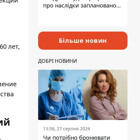
лекции
про наслідки запланованого
підвищення податків
Більше новин
0 лет,
ДОБРІ НОВИНИ
ление
ьства
ий
13:58, 27 серпня 2024
Чи потрібно бронювати