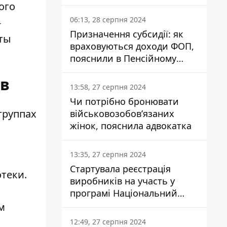
заплатить кожен українець
ого
06:13, 28 серпня 2024
-
Призначення субсидії: як
ты
враховуються доходи ФОП,
пояснили в Пенсійному
фонді
ов
13:58, 27 серпня 2024
Чи потрібно бронювати
группах
військовозобов’язаних
жінок, пояснила адвокатка
13:35, 27 серпня 2024
Стартувала реєстрація
теки.
виробників на участь у
програмі Національний
кешбек: як це зробити
м
через портал Дія
12:49, 27 серпня 2024