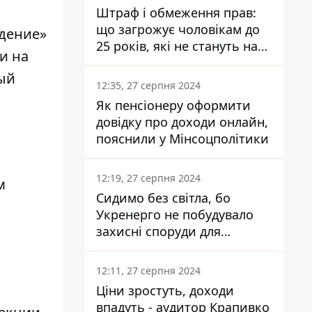
Штраф і обмеження прав:
що загрожує чоловікам до
дение»
25 років, які не стануть на
и на
військовий облік
ый
12:35, 27 серпня 2024
Як пенсіонеру оформити
довідку про доходи онлайн,
пояснили у Мінсоцполітики
12:19, 27 серпня 2024
м
Сидимо без світла, бо
Укренерго не побудувало
захисні споруди для
енергетики - нардеп
Кучеренко
12:11, 27 серпня 2024
Ціни зростуть, доходи
впадуть - аудитор Крапивко