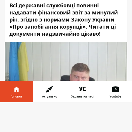
Всі державні службовці повинні
надавати фінансовий звіт за минулий
рік, згідно з нормами Закону України
«Про запобігання корупції». Читати ці
документи надзвичайно цікаво!
Головна
Актуально
Україна на часі
Youtube
Інформатор у
Завантажити
телефоні
👉