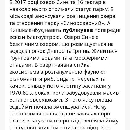
В 2017 році озеро Синє та 16 гектарів
навколо нього отримали статус парку. В
міськраді анонсували розчищення озера
та створення парку «Синооозерний». А
Київзеленбуд навіть
публікував
попередні
ескізи благоустрою. Озеро Синє є
безстічним озером, що розміщується на
вододілі річок Дніпро та Ірпінь. Живиться
ґрунтовими водами та атмосферними
опадами. В озері наявна стійка
екосистема з розгалуженою фауною:
різноманіття риб, ондатр, черепах та
качок. Більшу його частину засипали у
1970-80-х роках, коли забудовували масив
багатоповерхівками. З того часу площа
водойми почала зменшуватися. Чому
раніше київська влада не заявляла про
плани врятувати озеро та дозволяла йому
поступово зникати – питання відкрите.