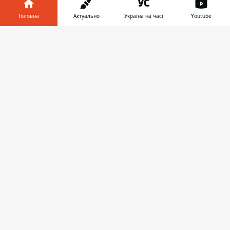
Гроші
Головна
Актуально
Україна на часі
Youtube
Влада
Інформатор у
Завантажити
телефоні
👉
Столиця
Регіони
Досьє
Бізнес
Гра
Про нас