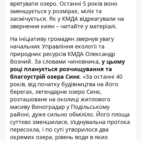
врятувати озеро. Останні 5 років воно
зменшується у розмірах, міліє та
засмічується.
Як у КМДА відреагували на
звернення
киян – читайте у матеріалі.
На ініціативу громадян
звернув увагу
начальник Управління екології та
природних ресурсів КМДА Олександр
Возний. За словами чиновника
, у цьому
році планується розчищування та
благоустрій озера Синє
. «За останні 40
років, від початку будівництва на його
берегах, легендарне озеро Синє,
розташоване на околиці житлового
масиву Виноградар у Подільському
районі, дуже сильно обміліло. Його площа
суттєво зменшилася, з’єднувальна протока
пересохла, і по суті утворилося два
окремих озера, рівень води в яких