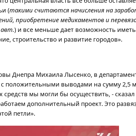
то центральная власть все больше оставляе
и (
такими считаются начисления на зараб
ний, приобретение медикаментов и перевяз
 авт.
) и все меньше дает возможность иметь
ие, строительство и развитие городов».
ловы Днепра Михаила Лысенко, в департамен
ы с положительными выводами на сумму 2,5 м
х средств мы могли бы осуществить, - сказал
работаем дополнительный проект. Это развя
той петли».