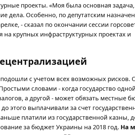
турные проекты. «Моя была основная задача,
ие дела. Особенно, по депутатским назначен
релке, - сказал по окончании сессии горсове
я на крупных инфраструктурных проектах и
 децентрализацией
подошли с учетом всех возможных рисков. 
 Простыми словами - когда государство одно
налогов, а другой - может обязать местные 
до этого выплачивали за счет государствен
 раньше платили из государственной казны, 
сование за бюджет Украины на 2018 год.
На 