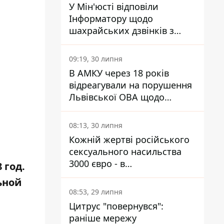
У Мін'юсті відповіли
Інформатору щодо
шахрайських дзвінків з
камери Сумського СІЗО так,
що ніхто нічого не зрозумів
09:19, 30 липня
В АМКУ через 18 років
відреагували на порушення
Львівської ОВА щодо
харчування у закладах
освіти
08:13, 30 липня
Кожній жертві російського
сексуального насильства
3000 євро - в
8
год.
Мінсоцполітики пояснили
ьной
Інформатору, звідки на це
08:53, 29 липня
гроші
Цитрус "повернувся":
раніше мережу