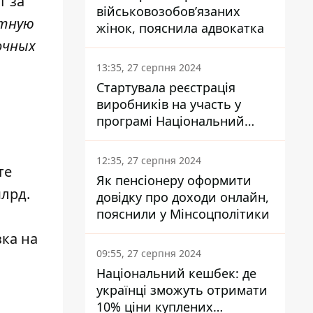
т за
військовозобов’язаних
отную
жінок, пояснила адвокатка
очных
13:35, 27 серпня 2024
Стартувала реєстрація
виробників на участь у
програмі Національний
кешбек: як це зробити
через портал Дія
12:35, 27 серпня 2024
те
Як пенсіонеру оформити
лрд.
довідку про доходи онлайн,
пояснили у Мінсоцполітики
зка на
09:55, 27 серпня 2024
Національний кешбек: де
українці зможуть отримати
10% ціни куплених