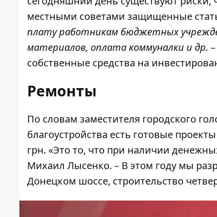
сегодняшний день существуют риски, ч
местными советами защищенные стать
плату работникам бюджетных учрежде
материалов, оплата коммуналки и др. –
собственные средства на инвестирован
Ремонты
По словам заместителя городского го
благоустройства есть готовые проект
грн. «Это то, что при наличии денежны
Михаил Лысенко. – В этом году мы раз
Донецком шоссе, строительство четвер