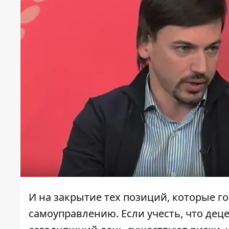
И на закрытие тех позиций, которые г
самоуправлению. Если учесть, что деце