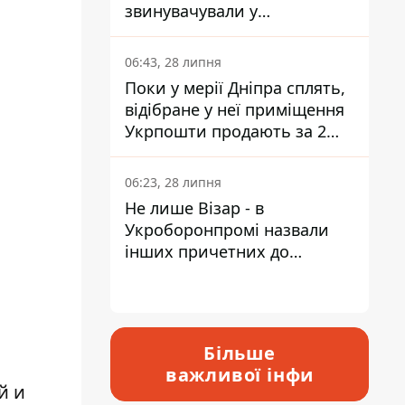
звинувачували у
контрабанді техніки та
ухиленні від сплати
06:43, 28 липня
податків
Поки у мерії Дніпра сплять,
відібране у неї приміщення
Укрпошти продають за 2
мільйони
06:23, 28 липня
Не лише Візар - в
Укроборонпромі назвали
інших причетних до
катастрофи у Вишневому -
відповідь Інформатору
Більше
важливої інфи
й и