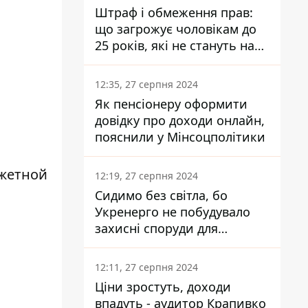
Штраф і обмеження прав:
що загрожує чоловікам до
25 років, які не стануть на
військовий облік
12:35, 27 серпня 2024
Як пенсіонеру оформити
довідку про доходи онлайн,
пояснили у Мінсоцполітики
джетной
12:19, 27 серпня 2024
Сидимо без світла, бо
Укренерго не побудувало
захисні споруди для
енергетики - нардеп
Кучеренко
12:11, 27 серпня 2024
Ціни зростуть, доходи
впадуть - аудитор Крапивко