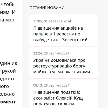
 чтобы
ОСТАННІ НОВИНИ
иям. И
та мэр
11:05, 01 вересня 2024
Підвищення акцизів на
пальне з 1 вересня не
відбудеться - Зеленський не
підписав закон
22:24, 28 серпня 2024
Україна домовилася про
Один из
реструктуризацію боргу
й рукой
майже з усіма власниками
єврооблігацій: що це
бюджеты
означає для країни
ного
08:13, 28 серпня 2024
Підвищення податків:
должно
економіст Олексій Кущ
момент
порахував, скільки