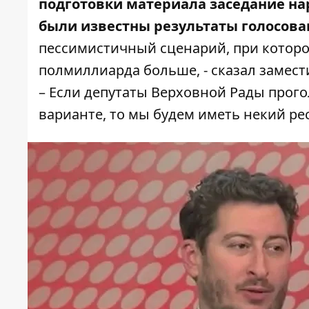
подготовки материала заседание нар
были известны результаты голосова
пессимистичный сценарий, при которо
полмиллиарда больше, - сказал замес
– Если депутаты Верховной Рады прог
варианте, то мы будем иметь некий ре