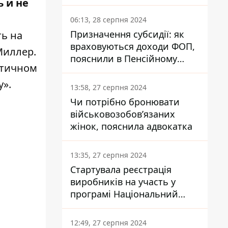
 и не
заплатить кожен українець
06:13, 28 серпня 2024
Призначення субсидії: як
ь на
враховуються доходи ФОП,
Миллер.
пояснили в Пенсійному
стичном
фонді
у».
13:58, 27 серпня 2024
Чи потрібно бронювати
військовозобов’язаних
жінок, пояснила адвокатка
13:35, 27 серпня 2024
Стартувала реєстрація
виробників на участь у
програмі Національний
кешбек: як це зробити
через портал Дія
12:49, 27 серпня 2024