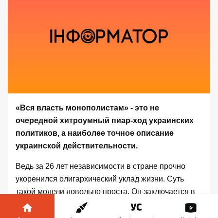
«Вся власть монополистам» - это не
очередной хитроумный пиар-ход украинских
политиков, а наиболее точное описание
украинской действительности.
Ведь за 26 лет независимости в стране прочно
укоренился олигархический уклад жизни. Суть
такой модели довольно проста. Он заключается в
распределении контроля над определенными
финансовыми секторами между небольшой