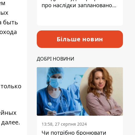
ем
про наслідки запланованого
ных
підвищення податків
а быть
рохода
Більше новин
ДОБРІ НОВИНИ
 только
ейных
 далее.
13:58, 27 серпня 2024
Чи потрібно бронювати