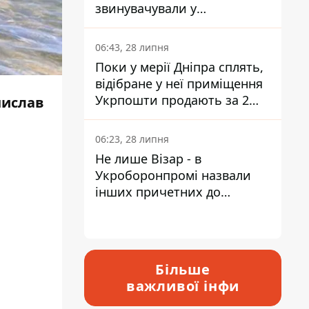
звинувачували у
контрабанді техніки та
ухиленні від сплати
06:43, 28 липня
податків
Поки у мерії Дніпра сплять,
відібране у неї приміщення
Укрпошти продають за 2
нислав
мільйони
06:23, 28 липня
Не лише Візар - в
Укроборонпромі назвали
інших причетних до
катастрофи у Вишневому -
відповідь Інформатору
Більше
важливої інфи