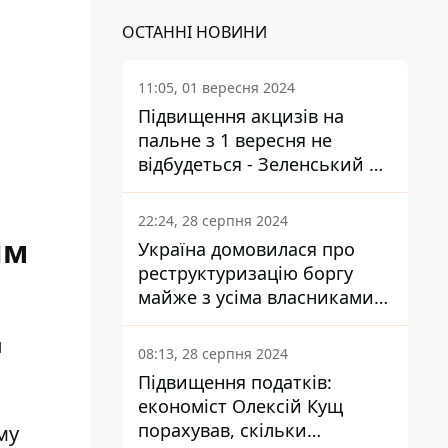
ОСТАННІ НОВИНИ
11:05, 01 вересня 2024
Підвищення акцизів на
пальне з 1 вересня не
відбудеться - Зеленський не
підписав закон
22:24, 28 серпня 2024
ым
Україна домовилася про
реструктуризацію боргу
майже з усіма власниками
єврооблігацій: що це
п
означає для країни
08:13, 28 серпня 2024
Підвищення податків:
економіст Олексій Кущ
порахував, скільки
му