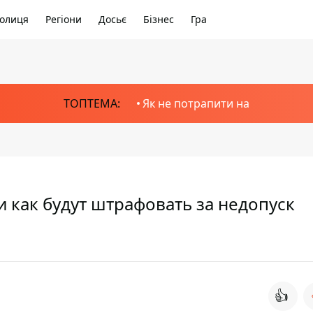
олиця
Регіони
Досьє
Бізнес
Гра
ТОПТЕМА:
Як не потрапити на
и как будут штрафовать за недопуск
👍