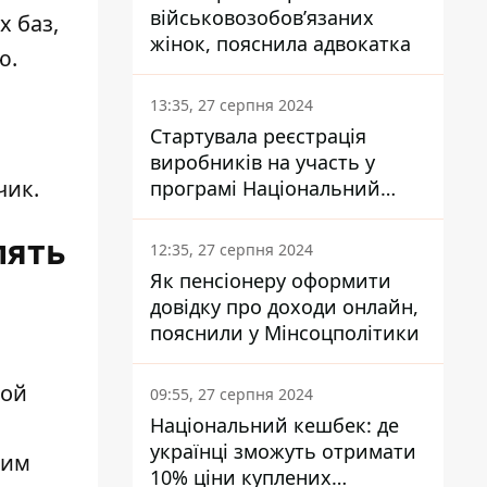
військовозобов’язаних
 баз,
жінок, пояснила адвокатка
ю.
13:35, 27 серпня 2024
Стартувала реєстрація
виробників на участь у
чик.
програмі Національний
кешбек: як це зробити
через портал Дія
лять
12:35, 27 серпня 2024
Як пенсіонеру оформити
довідку про доходи онлайн,
пояснили у Мінсоцполітики
ной
09:55, 27 серпня 2024
Національний кешбек: де
українці зможуть отримати
щим
10% ціни куплених