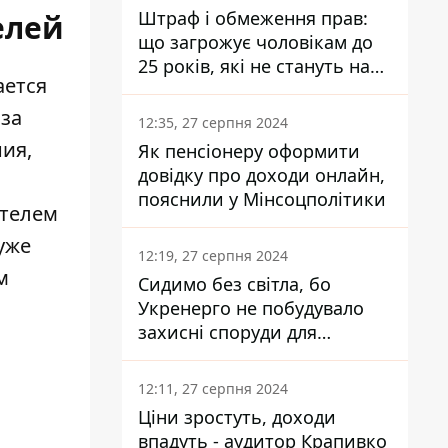
Штраф і обмеження прав:
елей
що загрожує чоловікам до
25 років, які не стануть на
ается
військовий облік
 за
12:35, 27 серпня 2024
ия,
Як пенсіонеру оформити
довідку про доходи онлайн,
пояснили у Мінсоцполітики
ителем
уже
12:19, 27 серпня 2024
м
Сидимо без світла, бо
Укренерго не побудувало
захисні споруди для
енергетики - нардеп
Кучеренко
12:11, 27 серпня 2024
Ціни зростуть, доходи
впадуть - аудитор Крапивко