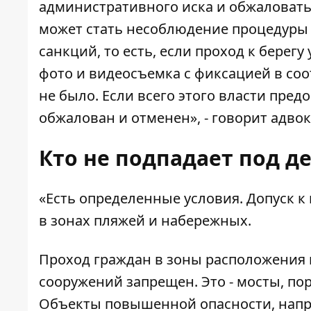
административного иска и обжаловать
может стать несоблюдение процедуры
санкций, то есть, если проход к берег
фото и видеосъемка с фиксацией в соо
не было. Если всего этого власти пред
обжалован и отменен», - говорит адвок
Кто не подпадает под д
«Есть определенные условия. Допуск 
в зонах пляжей и набережных.
Проход граждан в зоны расположения 
сооружений запрещен. Это - мосты, пор
Объекты повышенной опасности, напри