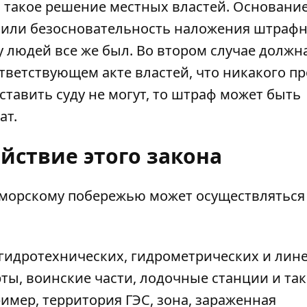
 такое решение местных властей. Основани
 или безосновательность наложения штраф
у у людей все же был. Во втором случае должн
тветствующем акте властей, что никакого п
оставить суду не могут, то штраф может быть
ат.
ействие этого закона
к морскому побережью может осуществляться
гидротехнических, гидрометрических и лин
ты, воинские части, лодочные станции и так
мер, территория ГЭС, зона, зараженная