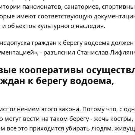
итории пансионатов, санаториев, спортивных
оторые имеют соответствующую документаци
 и объектов культурного наследия.
недопуска граждан к берегу водоема должен
ментацией», - разъяснил Станислав Лифлян
овые кооперативы осуществ
аждан к берегу водоема,
исполнением этого закона. Потому что, с од
 могут вести на таком берегу - жечь костры,
том все это приходится убирать людям, живу