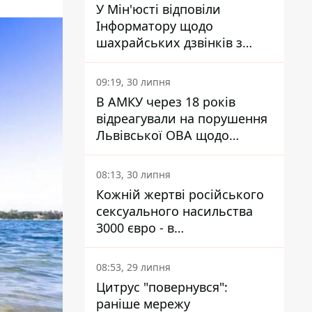
У Мін'юсті відповіли
Інформатору щодо
шахрайських дзвінків з
камери Сумського СІЗО так,
що ніхто нічого не зрозумів
09:19, 30 липня
В АМКУ через 18 років
відреагували на порушення
Львівської ОВА щодо
харчування у закладах
освіти
08:13, 30 липня
Кожній жертві російського
сексуального насильства
3000 євро - в
Мінсоцполітики пояснили
Інформатору, звідки на це
08:53, 29 липня
гроші
Цитрус "повернувся":
раніше мережу