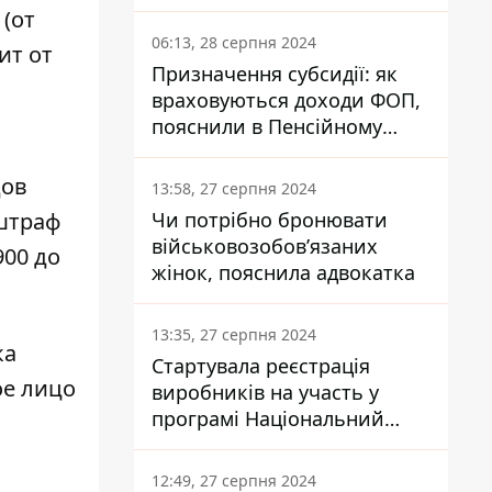
заплатить кожен українець
(от
06:13, 28 серпня 2024
ит от
Призначення субсидії: як
враховуються доходи ФОП,
пояснили в Пенсійному
фонді
дов
13:58, 27 серпня 2024
Чи потрібно бронювати
 штраф
військовозобов’язаних
900 до
жінок, пояснила адвокатка
13:35, 27 серпня 2024
ка
Стартувала реєстрація
ое лицо
виробників на участь у
програмі Національний
кешбек: як це зробити
через портал Дія
12:49, 27 серпня 2024