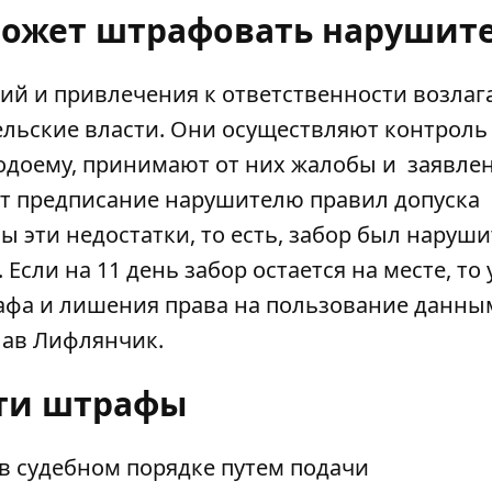
 может штрафовать нарушит
ий и привлечения к ответственности возлаг
ельские власти. Они осуществляют контроль
водоему, принимают от них жалобы и заявлен
ют предписание нарушителю правил допуска
бы эти недостатки, то есть, забор был наруш
Если на 11 день забор остается на месте, то 
рафа и лишения права на пользование данны
лав Лифлянчик.
эти штрафы
 в судебном порядке путем подачи