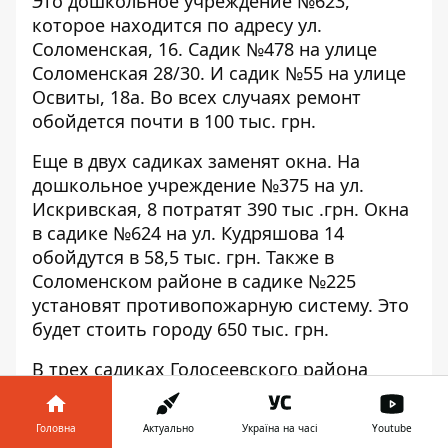
Это
дошкольное учреждение №623
,
которое находится по адресу ул.
Соломенская, 16.
Садик №478
на улице
Соломенская 28/30. И
садик №55
на улице
Освиты, 18а. Во всех случаях ремонт
обойдется почти в 100 тыс. грн.
Еще в двух садиках заменят окна. На
дошкольное учреждение №375
на ул.
Искривская, 8 потратят 390 тыс .грн. Окна
в
садике №624
на ул. Кудряшова 14
обойдутся в 58,5 тыс. грн. Также в
Соломенском районе в
садике №225
установят противопожарную систему. Это
будет стоить городу 650 тыс. грн.
В трех садиках Голосеевского района
отремонтируют инженерные сети. В
садике №131
, который расположен на ул.
Головна
Актуально
Україна на часі
Youtube
Демеевской, 49, ремонт обойдется 759