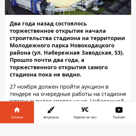
Два года назад состоялось
торжественное открытие начала
строительства стадиона на территории
Молодежного парка Новокодацкого
района (ул. Набережная Заводская, 53).
Прошло почти два года, а
торжественного открытия самого
стадиона пока не видно.
27 ноября должен пройти
аукцион в
тендере
на очередные работы на стадионе
пляжных видов спорта на ул. Набережной
Заводской, 53. Организатор тендера –
департамент благоустройства и
Головна
Актуально
Україна на часі
Youtube
инфраструктуры горсовета Днепра готов
Інформатор у
потратить на работы до 46 млн 984 тыс.
Завантажити