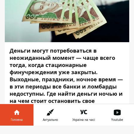
Деньги могут потребоваться в
неожиданный момент — чаще всего
тогда, когда стационарные
финучреждения уже закрыты.
Выходные, праздники, ночное время —
в эти периоды все банки и ломбарды
недоступны. Где найти деньги ночью и
на чем стоит остановить свое
внимание, читайте далее.
Кредитный лимит в банке
Головна
Актуально
Україна на часі
Youtube
Інформатор у