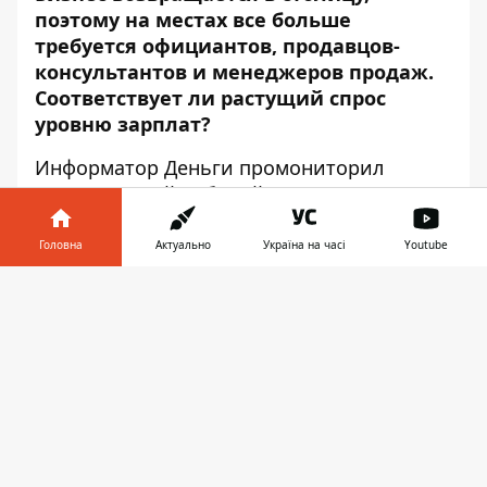
поэтому на местах все больше
требуется официантов, продавцов-
консультантов и менеджеров продаж.
Соответствует ли растущий спрос
уровню зарплат?
Информатор Деньги
промониторил
вакансии этой рабочей недели (со 2 по 6
мая) на сайте поиска работ
Work.ua
.
Головна
Актуально
Україна на часі
Youtube
Судя по результатам, в Киеве продолжают
открываться салоны красоты и магазины.
Інформатор у
Завантажити
Востребован и обслуживающий персонал
телефоні
👉
на объекты критической инфраструктуры
- охранники, дворники, уборщицы,
операторы на автозаправки. И конечно,
менеджеры продаж. Зарплаты
отличаются, но средний показатель по
Киеву - 18 600 грн.