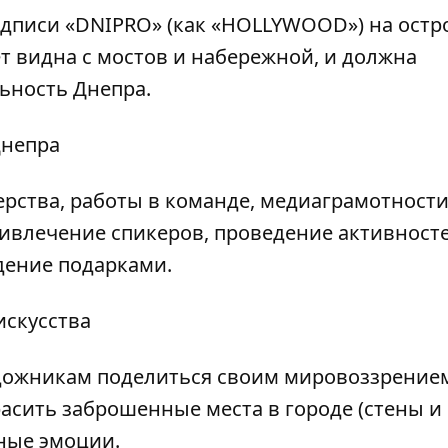
дписи «DNIPRO» (как «HOLLYWOOD») на остр
ет видна с мостов и набережной, и должна
ьность Днепра.
Днепра
рства, работы в команде, медиаграмотности
ривлечение спикеров, проведение активност
дение подарками.
искусства
дожникам поделиться своим мировоззрением
расить заброшенные места в городе (стены и
ные эмоции.