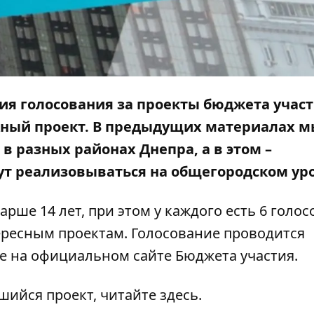
ия голосования за проекты бюджета участ
ный проект. В предыдущих материалах м
 в разных районах Днепра, а в этом –
ут реализовываться на общегородском ур
рше 14 лет, при этом у каждого есть 6 голос
ересным проектам. Голосование проводится
е на официальном сайте
Бюджета участия
.
вшийся проект,
читайте здесь
.