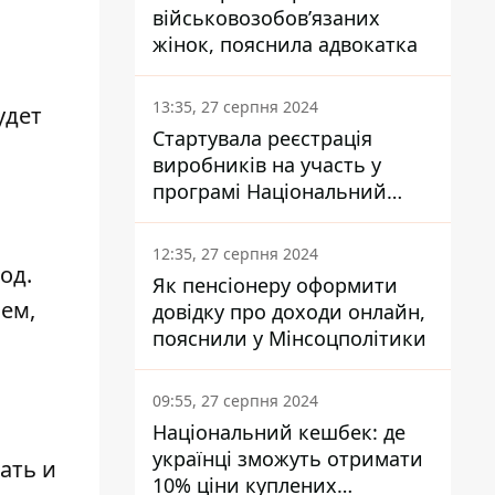
військовозобов’язаних
жінок, пояснила адвокатка
13:35, 27 серпня 2024
удет
Стартувала реєстрація
виробників на участь у
програмі Національний
кешбек: як це зробити
через портал Дія
12:35, 27 серпня 2024
од.
Як пенсіонеру оформити
ем,
довідку про доходи онлайн,
пояснили у Мінсоцполітики
09:55, 27 серпня 2024
Національний кешбек: де
українці зможуть отримати
ать и
10% ціни куплених