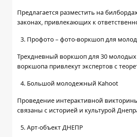
Предлагается разместить на билборда
законах, привлекающих к ответственн
Профото – фото-воркшоп для моло
Трехдневный воркшоп для 30 молодых
воркшопа привлекут экспертов с теор
Большой молодежный Kahoot
Проведение интерактивной викторины
связаны с историей и культурой Днепра
Арт-объект ДНЕПР