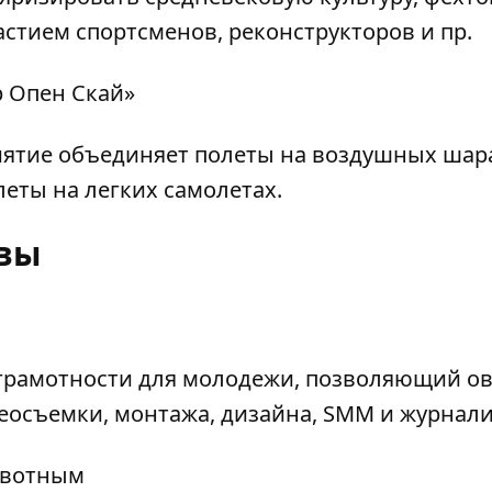
астием спортсменов, реконструкторов и пр.
 Опен Скай»
иятие объединяет полеты на воздушных шар
еты на легких самолетах.
вы
грамотности для молодежи, позволяющий о
еосъемки, монтажа, дизайна, SMM и журнали
ивотным