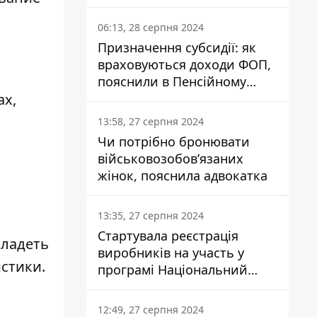
заплатить кожен українець
06:13, 28 серпня 2024
Призначення субсидії: як
враховуються доходи ФОП,
пояснили в Пенсійному
фонді
ах,
13:58, 27 серпня 2024
Чи потрібно бронювати
військовозобов’язаних
жінок, пояснила адвокатка
13:35, 27 серпня 2024
Стартувала реєстрація
владеть
виробників на участь у
стики.
програмі Національний
кешбек: як це зробити
через портал Дія
12:49, 27 серпня 2024