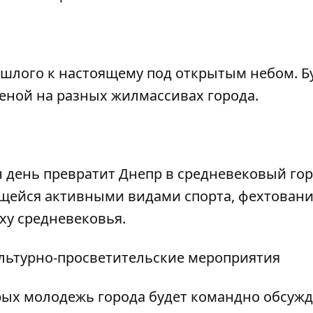
ошлого к настоящему под открытым небом. Б
еной на разных жилмассивах города.
 день превратит Днепр в средневековый гор
щейся активными видами спорта, фехтовани
ху средневековья.
ультурно-просветительские мероприятия
рых молодежь города будет командно обсужд