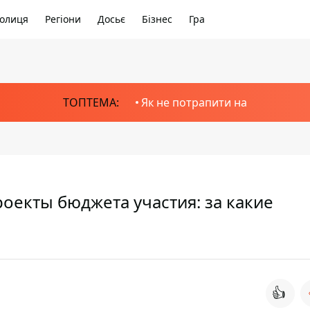
олиця
Регіони
Досьє
Бізнес
Гра
ТОПТЕМА:
Як не потрапити на
роекты бюджета участия: за какие
👍