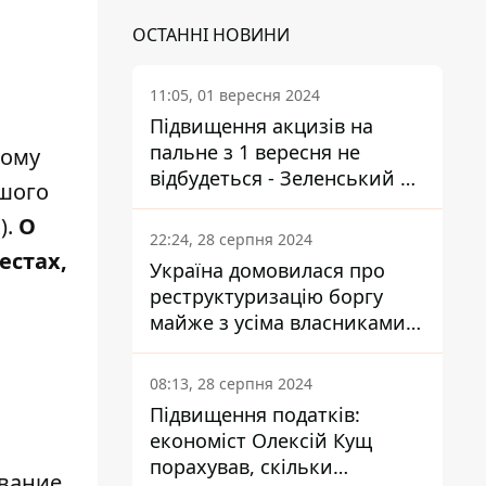
ОСТАННІ НОВИНИ
11:05, 01 вересня 2024
Підвищення акцизів на
пальне з 1 вересня не
тому
відбудеться - Зеленський не
ьшого
підписав закон
).
О
22:24, 28 серпня 2024
естах,
Україна домовилася про
реструктуризацію боргу
майже з усіма власниками
єврооблігацій: що це
означає для країни
08:13, 28 серпня 2024
Підвищення податків:
економіст Олексій Кущ
порахував, скільки
ование