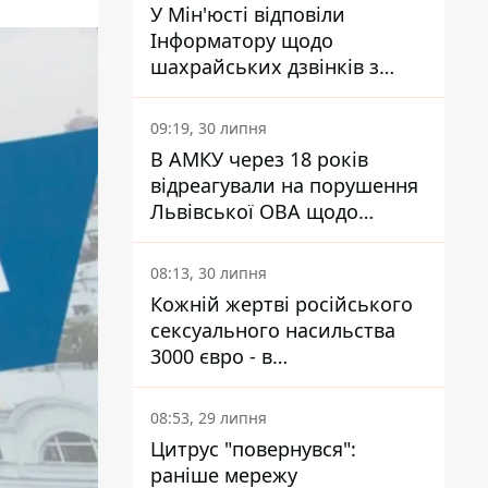
У Мін'юсті відповіли
Інформатору щодо
шахрайських дзвінків з
камери Сумського СІЗО так,
що ніхто нічого не зрозумів
09:19, 30 липня
В АМКУ через 18 років
відреагували на порушення
Львівської ОВА щодо
харчування у закладах
освіти
08:13, 30 липня
Кожній жертві російського
сексуального насильства
3000 євро - в
Мінсоцполітики пояснили
Інформатору, звідки на це
08:53, 29 липня
гроші
Цитрус "повернувся":
раніше мережу