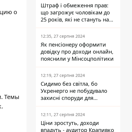
Штраф і обмеження прав:
ацию о
що загрожує чоловікам до
25 років, які не стануть на
військовий облік
12:35, 27 серпня 2024
Як пенсіонеру оформити
довідку про доходи онлайн,
пояснили у Мінсоцполітики
12:19, 27 серпня 2024
Сидимо без світла, бо
Укренерго не побудувало
. Темы
захисні споруди для
енергетики - нардеп
.
Кучеренко
12:11, 27 серпня 2024
Ціни зростуть, доходи
впадуть - аудитор Крапивко