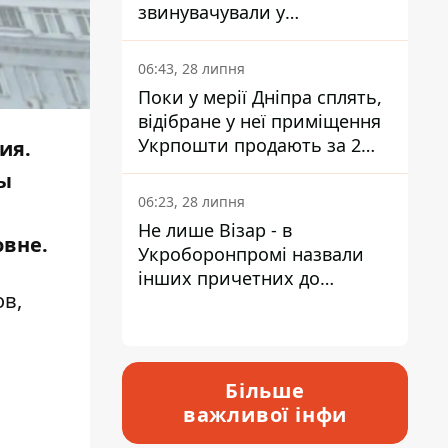
звинувачували у
контрабанді техніки та
ухиленні від сплати
06:43, 28 липня
податків
Поки у мерії Дніпра сплять,
відібране у неї приміщення
Укрпошти продають за 2
ия.
мільйони
ы
06:23, 28 липня
Не лише Візар - в
овне.
Укроборонпромі назвали
інших причетних до
ов,
катастрофи у Вишневому -
відповідь Інформатору
Більше
важливої інфи