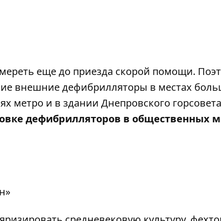
умереть еще до приезда скорой помощи. Поэ
ские внешние дефибрилляторы в местах бол
ях метро и в здании Днепровского горсовета
ановке дефибрилляторов в общественных м
н»
яризировать средневековую культуру, фехт