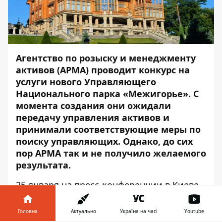
Агентство по розыску и менеджменту
активов (АРМА) проводит конкурс на
услуги нового Управляющего
Национального парка «Межигорье». С
момента создания они ожидали
передачу управления активов и
принимали соответствующие меры по
поиску управляющих. Однако, до сих
пор АРМА так и не получило желаемого
результата.
25 января на пресс-конференции в Киеве
Антон Янчук, председатель АРМА,
сообщил о дальнейшем продолжении
Головна
Актуально
Україна на часі
Youtube
конкурса до 28 февраля включительно.