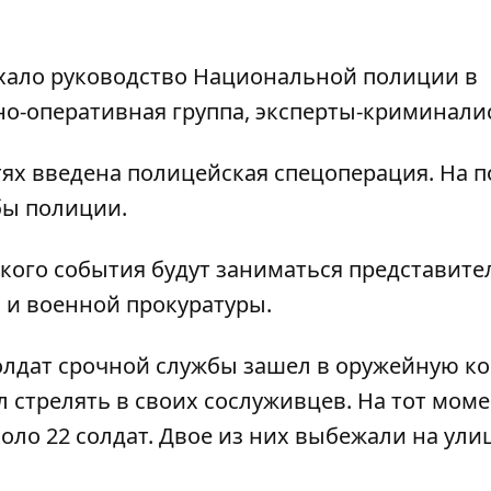
ехало руководство Национальной полиции в
но-оперативная группа, эксперты-криминали
тях введена полицейская спецоперация. На 
бы полиции.
кого события будут заниматься представите
 и военной прокуратуры.
солдат срочной службы зашел в оружейную ко
 стрелять в своих сослуживцев. На тот моме
ло 22 солдат. Двое из них выбежали на ули