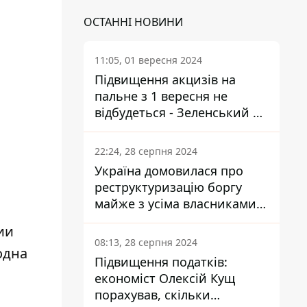
ОСТАННІ НОВИНИ
11:05, 01 вересня 2024
Підвищення акцизів на
пальне з 1 вересня не
відбудеться - Зеленський не
підписав закон
22:24, 28 серпня 2024
Україна домовилася про
реструктуризацію боргу
майже з усіма власниками
єврооблігацій: що це
ии
означає для країни
08:13, 28 серпня 2024
одна
Підвищення податків:
економіст Олексій Кущ
порахував, скільки