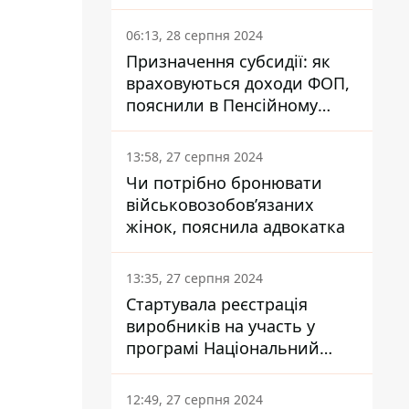
заплатить кожен українець
06:13, 28 серпня 2024
Призначення субсидії: як
враховуються доходи ФОП,
пояснили в Пенсійному
фонді
13:58, 27 серпня 2024
Чи потрібно бронювати
військовозобов’язаних
жінок, пояснила адвокатка
13:35, 27 серпня 2024
Стартувала реєстрація
виробників на участь у
програмі Національний
кешбек: як це зробити
через портал Дія
12:49, 27 серпня 2024