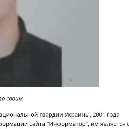
по своим
ациональной гвардии Украины, 2001 года
нформации сайта
"Информатор"
, им является 