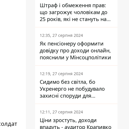
Штраф і обмеження прав:
що загрожує чоловікам до
25 років, які не стануть на
військовий облік
12:35, 27 серпня 2024
Як пенсіонеру оформити
довідку про доходи онлайн,
пояснили у Мінсоцполітики
12:19, 27 серпня 2024
Сидимо без світла, бо
Укренерго не побудувало
захисні споруди для
енергетики - нардеп
Кучеренко
12:11, 27 серпня 2024
Ціни зростуть, доходи
солдат
впадуть - аудитор Крапивко