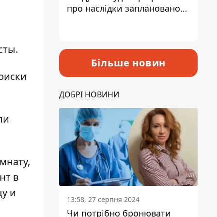
про наслідки запланованого
підвищення податків
сты.
Більше новин
поиски
ДОБРІ НОВИНИ
ли
мнату,
нт в
цу и
13:58, 27 серпня 2024
Чи потрібно бронювати