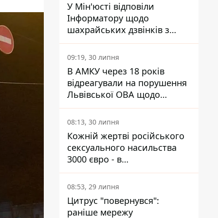
У Мін'юсті відповіли
Інформатору щодо
шахрайських дзвінків з
камери Сумського СІЗО так,
що ніхто нічого не зрозумів
09:19, 30 липня
В АМКУ через 18 років
відреагували на порушення
Львівської ОВА щодо
харчування у закладах
освіти
08:13, 30 липня
Кожній жертві російського
сексуального насильства
3000 євро - в
Мінсоцполітики пояснили
Інформатору, звідки на це
08:53, 29 липня
гроші
Цитрус "повернувся":
раніше мережу