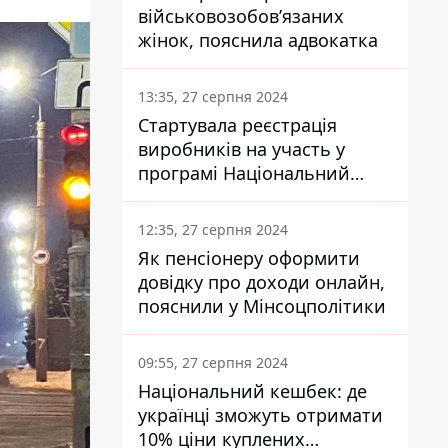
військовозобов’язаних
жінок, пояснила адвокатка
13:35, 27 серпня 2024
Стартувала реєстрація
виробників на участь у
програмі Національний
кешбек: як це зробити
через портал Дія
12:35, 27 серпня 2024
Як пенсіонеру оформити
довідку про доходи онлайн,
пояснили у Мінсоцполітики
09:55, 27 серпня 2024
Національний кешбек: де
українці зможуть отримати
10% ціни куплених