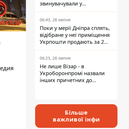
звинувачували у
контрабанді техніки та
ухиленні від сплати
06:43, 28 липня
податків
Поки у мерії Дніпра сплять,
відібране у неї приміщення
Укрпошти продають за 2
л
мільйони
06:23, 28 липня
Не лише Візар - в
гедия
Укроборонпромі назвали
інших причетних до
катастрофи у Вишневому -
відповідь Інформатору
Більше
важливої інфи