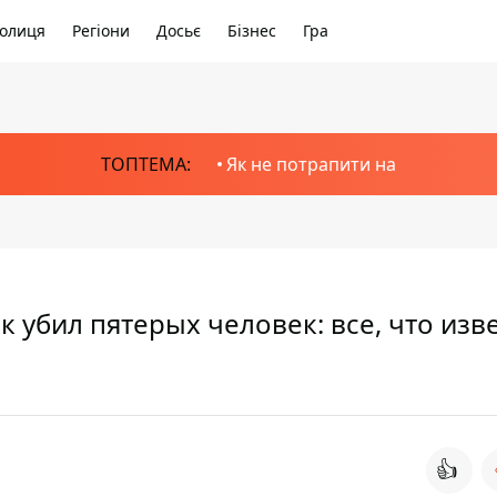
олиця
Регіони
Досьє
Бізнес
Гра
ТОПТЕМА:
Як не потрапити на
 убил пятерых человек: все, что изв
👍