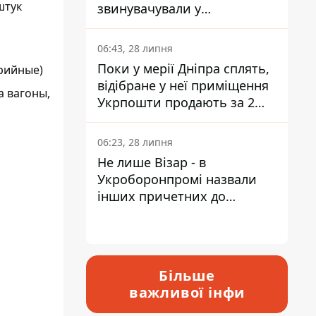
штук
звинувачували у
контрабанді техніки та
ухиленні від сплати
06:43, 28 липня
податків
Поки у мерії Дніпра сплять,
арийные)
відібране у неї приміщення
а вагоны,
Укрпошти продають за 2
мільйони
06:23, 28 липня
Не лише Візар - в
Укроборонпромі назвали
інших причетних до
катастрофи у Вишневому -
відповідь Інформатору
Більше
важливої інфи