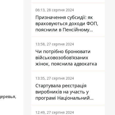
заплатить кожен українець
06:13, 28 серпня 2024
Призначення субсидії: як
враховуються доходи ФОП,
пояснили в Пенсійному
фонді
13:58, 27 серпня 2024
Чи потрібно бронювати
військовозобов’язаних
жінок, пояснила адвокатка
13:35, 27 серпня 2024
Стартувала реєстрація
виробників на участь у
деревья,
програмі Національний
кешбек: як це зробити
через портал Дія
12:49, 27 серпня 2024