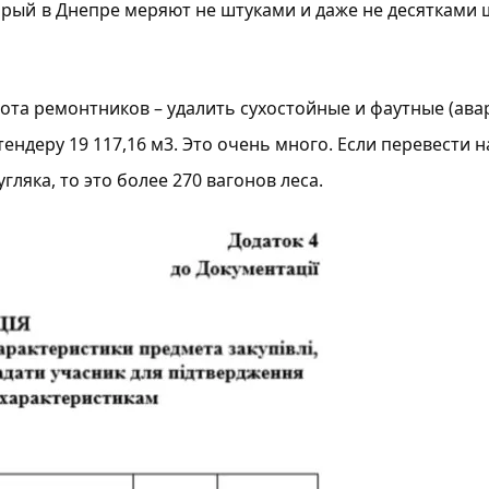
оры
й
в Днепре
меряют не штуками и даже не десятками 
бота ремонтников – удалить сухостойные и фаутные (ав
тендеру 19 117,16 м3
. Это очень много. Если перевести н
гляка, то это более 270 вагонов леса.