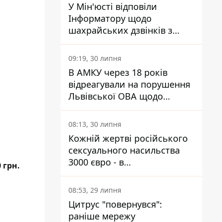
У Мін'юсті відповіли
Інформатору щодо
шахрайських дзвінків з
камери Сумського СІЗО так,
що ніхто нічого не зрозумів
09:19, 30 липня
В АМКУ через 18 років
відреагували на порушення
Львівської ОВА щодо
харчування у закладах
освіти
08:13, 30 липня
Кожній жертві російського
сексуального насильства
3000 євро - в
0
грн.
Мінсоцполітики пояснили
Інформатору, звідки на це
08:53, 29 липня
гроші
Цитрус "повернувся":
раніше мережу