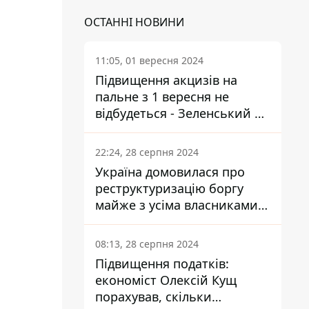
ОСТАННІ НОВИНИ
11:05, 01 вересня 2024
Підвищення акцизів на
пальне з 1 вересня не
відбудеться - Зеленський не
підписав закон
22:24, 28 серпня 2024
Україна домовилася про
реструктуризацію боргу
майже з усіма власниками
єврооблігацій: що це
означає для країни
08:13, 28 серпня 2024
Підвищення податків:
економіст Олексій Кущ
порахував, скільки