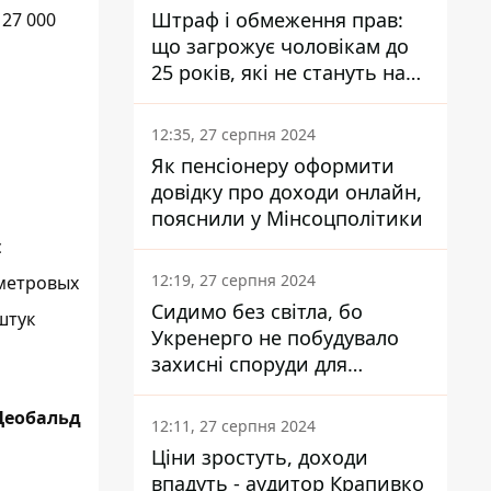
Штраф і обмеження прав:
27 000
що загрожує чоловікам до
25 років, які не стануть на
військовий облік
12:35, 27 серпня 2024
Як пенсіонеру оформити
довідку про доходи онлайн,
пояснили у Мінсоцполітики
с
12:19, 27 серпня 2024
хметровых
Сидимо без світла, бо
штук
Укренерго не побудувало
захисні споруди для
енергетики - нардеп
Кучеренко
Деобальд
12:11, 27 серпня 2024
Ціни зростуть, доходи
впадуть - аудитор Крапивко