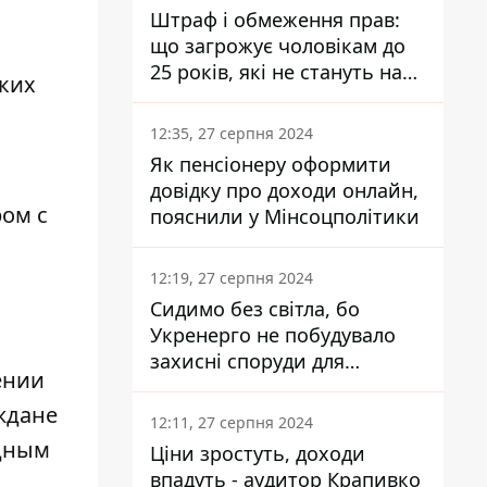
Штраф і обмеження прав:
що загрожує чоловікам до
25 років, які не стануть на
ких
військовий облік
12:35, 27 серпня 2024
Як пенсіонеру оформити
довідку про доходи онлайн,
ром с
пояснили у Мінсоцполітики
12:19, 27 серпня 2024
Сидимо без світла, бо
Укренерго не побудувало
захисні споруди для
ении
енергетики - нардеп
Кучеренко
ждане
12:11, 27 серпня 2024
одным
Ціни зростуть, доходи
впадуть - аудитор Крапивко