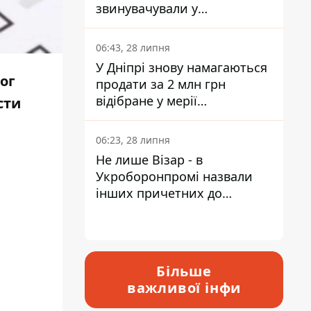
звинувачували у
контрабанді техніки та
ухиленні від сплати
06:43, 28 липня
податків
У Дніпрі знову намагаються
ог
продати за 2 млн грн
відібране у мерії
сти
приміщення Укрпошти
06:23, 28 липня
Не лише Візар - в
Укроборонпромі назвали
інших причетних до
катастрофи у Вишневому -
відповідь Інформатору
Більше
важливої інфи