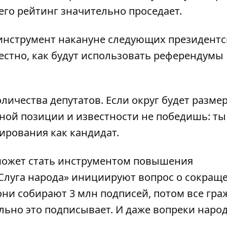
его рейтинг значительно проседает.
инструмент накануне следующих президентс
естно, как будут использовать референдумы
личества депутатов. Если округ будет разме
ичной позиции и известности не победишь: ты
ирования как кандидат.
 может стать инструментом повышения
«Слуга народа» инициируют вопрос о сокращ
 они собирают 3 млн подписей, потом все гра
ально это подписывает. И даже вопреки нар