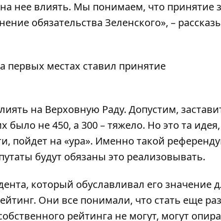
на нее влиять. Мы понимаем, что принятие 
нение обязательства Зеленского», – рассказ
а первых местах ставил принятие
лиять на Верховную Раду. Допустим, застави
 было не 450, а 300 – тяжело. Но это та идея,
ти, пойдет на «ура». Именно такой референд
епутаты будут обязаны это реализовывать.
дента, который обуславливал его значение д
ейтинг. Они все понимали, что стать еще ра
собственного рейтинга не могут, могут опир