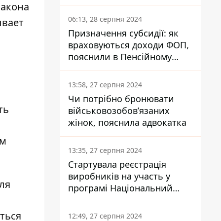
заплатить кожен українець
закона
06:13, 28 серпня 2024
ывает
Призначення субсидії: як
враховуються доходи ФОП,
пояснили в Пенсійному
фонді
13:58, 27 серпня 2024
Чи потрібно бронювати
ть
військовозобов’язаних
жінок, пояснила адвокатка
ум
13:35, 27 серпня 2024
Стартувала реєстрація
виробників на участь у
ля
програмі Національний
з
кешбек: як це зробити
через портал Дія
аться
12:49, 27 серпня 2024