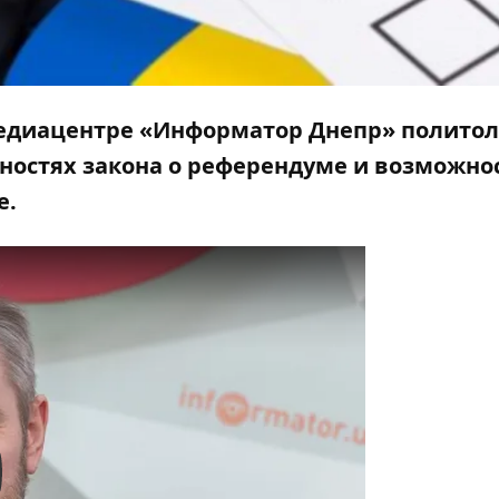
едиацентре
«Информатор Днепр» политол
нностях закона о референдуме и возможно
е.
y