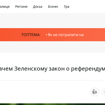
олиця
Регіони
Досьє
Бізнес
Гра
ТОПТЕМА:
Як не потрапити на
зачем Зеленскому закон о референду
👍