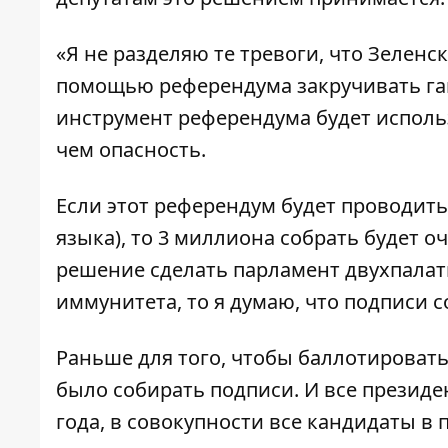
«Я не разделяю те тревоги, что Зеленс
помощью референдума закручивать гай
инструмент референдума будет использ
чем опасность.
Если этот референдум будет проводитьс
языка), то 3 миллиона собрать будет о
решение сделать парламент двухпалатн
иммунитета, то я думаю, что подписи с
Раньше для того, чтобы баллотироват
было собирать подписи. И все президе
года, в совокупности все кандидаты в