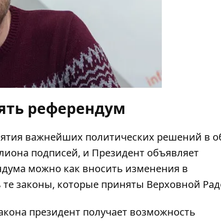
ять референдум
инятия важнейших политических решений в о
ллиона подписей, и Президент объявляет
ндума можно как вносить изменения в
 те законы, которые приняты Верховной Рад
 закона президент получает возможность