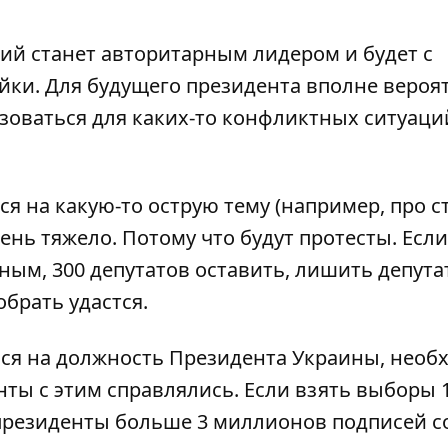
кий станет авторитарным лидером и будет с
ки. Для будущего президента вполне вероят
оваться для каких-то конфликтных ситуаций
я на какую-то острую тему (например, про с
чень тяжело. Потому что будут протесты. Если
ым, 300 депутатов оставить, лишить депута
обрать удастся.
ься на должность Президента Украины, необ
нты с этим справлялись. Если взять выборы 
 президенты больше 3 миллионов подписей с