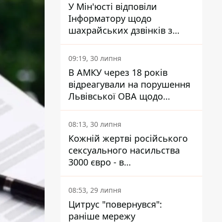
У Мін'юсті відповіли
Інформатору щодо
шахрайських дзвінків з
камери Сумського СІЗО так,
що ніхто нічого не зрозумів
09:19, 30 липня
В АМКУ через 18 років
відреагували на порушення
Львівської ОВА щодо
харчування у закладах
освіти
08:13, 30 липня
Кожній жертві російського
сексуального насильства
3000 євро - в
Мінсоцполітики пояснили
Інформатору, звідки на це
08:53, 29 липня
гроші
Цитрус "повернувся":
раніше мережу