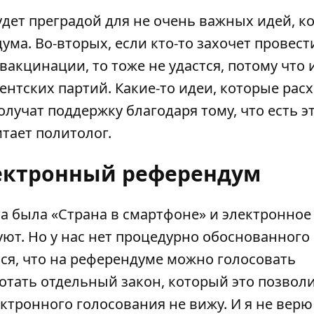
 будет преградой для не очень важных идей, к
ма. Во-вторых, если кто-то захочет провест
вакцинации, то тоже не удастся, потому что 
нтских партий. Какие-то идеи, которые рас
лучат поддержку благодаря тому, что есть э
итает политолог.
ектронный референдум
а была «Страна в смартфоне» и электронное
уют. Но у нас нет процедурно обоснованного
ся, что на референдуме можно голосовать
отать отдельный закон, который это позволи
тронного голосования не вижу. И я не верю 