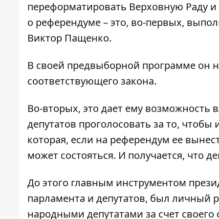
переформатировать Верховную Раду и 
о референдуме – это, во-первых, выпол
Виктор Пащенко.
В своей предвыборной программе он н
соответствующего закона.
Во-вторых, это дает ему возможность в
депутатов проголосовать за то, чтобы их
которая, если на референдум ее вынес
может состояться. И получается, что д
До этого главным инструментом прези
парламента и депутатов, был личный р
народными депутатами за счет своего 