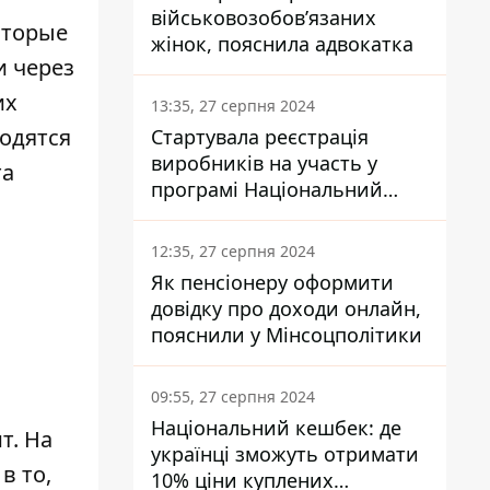
військовозобов’язаних
оторые
жінок, пояснила адвокатка
и через
их
13:35, 27 серпня 2024
ходятся
Стартувала реєстрація
виробників на участь у
та
програмі Національний
кешбек: як це зробити
через портал Дія
12:35, 27 серпня 2024
Як пенсіонеру оформити
довідку про доходи онлайн,
пояснили у Мінсоцполітики
09:55, 27 серпня 2024
Національний кешбек: де
т. На
українці зможуть отримати
в то,
10% ціни куплених