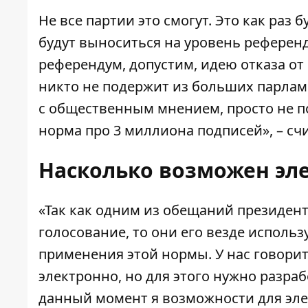
Не все партии это смогут. Это как раз
будут выноситься на уровень референду
референдум, допустим, идею отказа от 
никто не подержит из больших парламе
с общественным мнением, просто не по
норма про 3 миллиона подписей», – сч
Насколько возможен эл
«Так как одним из обещаний президент
голосование, то они его везде использ
применения этой нормы. У нас говорит
электронно, но для этого нужно разраб
данный момент я возможности для элек