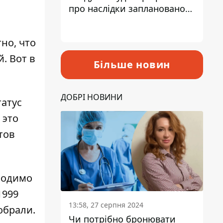
про наслідки запланованого
підвищення податків
но, что
. Вот в
Більше новин
ДОБРІ НОВИНИ
татус
 это
тов
ходимо
1999
13:58, 27 серпня 2024
обрали.
Чи потрібно бронювати