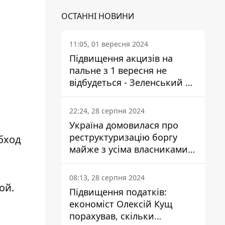
ОСТАННІ НОВИНИ
11:05, 01 вересня 2024
Підвищення акцизів на
пальне з 1 вересня не
відбудеться - Зеленський не
підписав закон
22:24, 28 серпня 2024
Україна домовилася про
реструктуризацію боргу
бход
майже з усіма власниками
єврооблігацій: що це
означає для країни
08:13, 28 серпня 2024
ой.
Підвищення податків:
економіст Олексій Кущ
порахував, скільки