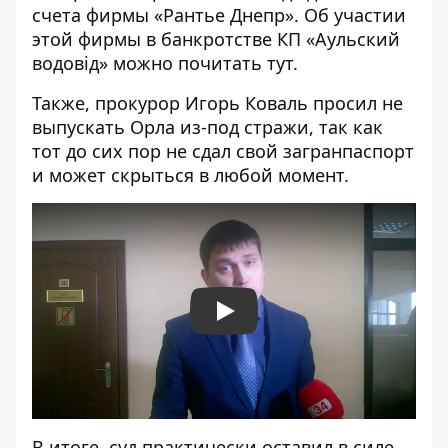
счета фирмы «Рантье Днепр». Об участии
этой фирмы в банкротстве КП «Аульский
водов
і
д» можно почитать
тут
.
Также, прокурор Игорь Коваль просил не
выпускать Орла из-под стражи, так как
тот до сих пор не сдал свой загранпаспорт
и может скрыться в любой момент.
Play
В итоге, суд практически оставил в силе