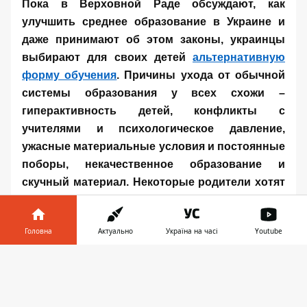
Пока в Верховной Раде обсуждают, как
улучшить среднее образование в Украине и
даже принимают об этом законы, украинцы
выбирают для своих детей
альтернативную
форму обучения
. Причины ухода от обычной
системы образования у всех схожи –
гиперактивность детей, конфликты с
учителями и психологическое давление,
ужасные материальные условия и постоянные
поборы, некачественное образование и
скучный материал. Некоторые родители хотят
высвободить больше времени на раскрытие
талантов детей – например занятий спортом,
Головна
Актуально
Україна на часі
Youtube
хобби или обучению предметам которых нет в
обычной школьной программе. А вот как
Інформатор у
Завантажити
разные родители организовывали обучение
телефоні
👉
своих чад и как это ударило по их кошельку –
читайте ниже.