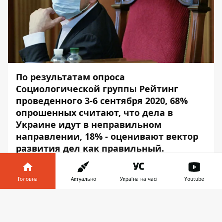
По результатам
опроса
Социологической группы Рейтинг
проведенного 3-6 сентября 2020, 68%
опрошенных считают, что дела в
Украине идут в неправильном
направлении, 18% - оценивают вектор
развития дел как правильный.
Чего ждут украинцы в
Головна
Актуально
Україна на часі
Youtube
ближайшем будущем
Інформатор у
Завантажити
63% опрошенных убеждены, что
телефоні
👉
экономическое положение Украины за