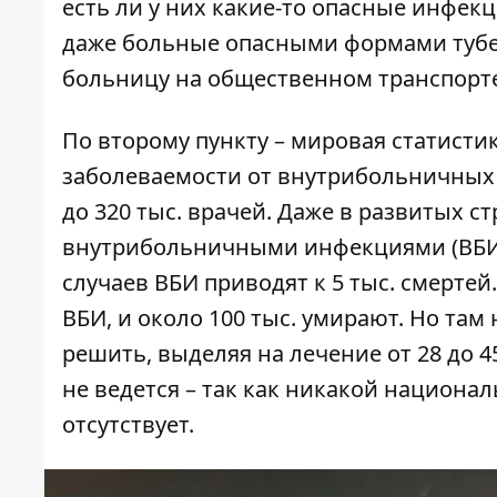
есть ли у них какие-то опасные инфекци
даже больные опасными формами тубе
больницу на общественном транспорте
По второму пункту – мировая статисти
заболеваемости от внутрибольничных 
до 320 тыс. врачей. Даже в развитых с
внутрибольничными инфекциями (ВБИ),
случаев ВБИ приводят к 5 тыс. смертей
ВБИ, и около 100 тыс. умирают. Но там
решить, выделяя на лечение от 28 до 4
не ведется – так как никакой национ
отсутствует.