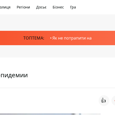
олиця
Регіони
Досьє
Бізнес
Гра
ТОПТЕМА:
Як не потрапити на
эпидемии
👍