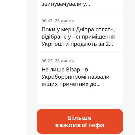
звинувачували у
контрабанді техніки та
ухиленні від сплати
06:43, 28 липня
податків
Поки у мерії Дніпра сплять,
відібране у неї приміщення
Укрпошти продають за 2
мільйони
06:23, 28 липня
Не лише Візар - в
Укроборонпромі назвали
інших причетних до
катастрофи у Вишневому -
відповідь Інформатору
Більше
важливої інфи