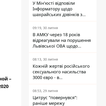
У Мін'юсті відповіли
Інформатору щодо
шахрайських дзвінків з
камери Сумського СІЗО так,
що ніхто нічого не зрозумів
09:19, 30 липня
В АМКУ через 18 років
відреагували на порушення
Львівської ОВА щодо
харчування у закладах
освіти
08:13, 30 липня
Кожній жертві російського
сексуального насильства
3000 євро - в
ной –
Мінсоцполітики пояснили
2020
Інформатору, звідки на це
08:53, 29 липня
гроші
Цитрус "повернувся":
раніше мережу