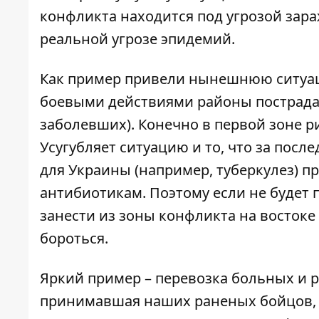
конфликта находится под угрозой зар
реальной угрозе эпидемий.
Как пример привели нынешнюю ситуац
боевыми действиями районы пострадал
заболевших). Конечно в первой зоне 
Усугубляет ситуацию и то, что за пос
для Украины (например, туберкулез) п
антибиотикам. Поэтому если не будет п
занести из зоны конфликта на востоке
бороться.
Яркий пример – перевозка больных и р
принимавшая наших раненых бойцов, н