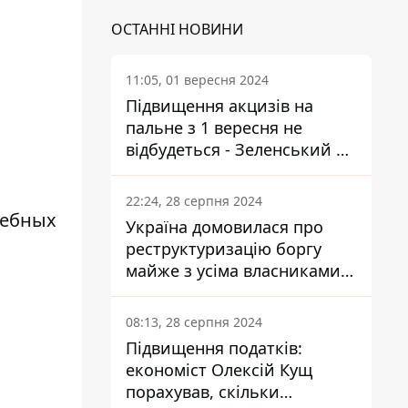
ОСТАННІ НОВИНИ
11:05, 01 вересня 2024
Підвищення акцизів на
пальне з 1 вересня не
відбудеться - Зеленський не
підписав закон
22:24, 28 серпня 2024
чебных
Україна домовилася про
реструктуризацію боргу
майже з усіма власниками
єврооблігацій: що це
означає для країни
08:13, 28 серпня 2024
Підвищення податків:
економіст Олексій Кущ
порахував, скільки