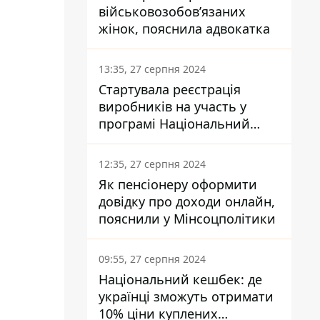
військовозобов’язаних
жінок, пояснила адвокатка
13:35, 27 серпня 2024
Стартувала реєстрація
виробників на участь у
програмі Національний
кешбек: як це зробити
через портал Дія
12:35, 27 серпня 2024
Як пенсіонеру оформити
довідку про доходи онлайн,
пояснили у Мінсоцполітики
09:55, 27 серпня 2024
Національний кешбек: де
українці зможуть отримати
10% ціни куплених