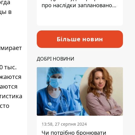
огда
про наслідки запланованого
цы в
підвищення податків
Більше новин
умирает
ДОБРІ НОВИНИ
0 тыс.
ажаются
таются
атистика
сто
13:58, 27 серпня 2024
Чи потрібно бронювати