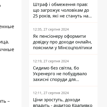
Штраф і обмеження прав:
о
що загрожує чоловікам до
25 років, які не стануть на
військовий облік
ченные
12:35, 27 серпня 2024
Як пенсіонеру оформити
ица.
довідку про доходи онлайн,
пояснили у Мінсоцполітики
вычные
12:19, 27 серпня 2024
Сидимо без світла, бо
Укренерго не побудувало
захисні споруди для
енергетики - нардеп
Кучеренко
12:11, 27 серпня 2024
Ціни зростуть, доходи
ть –
впадуть - аудитор Крапивко