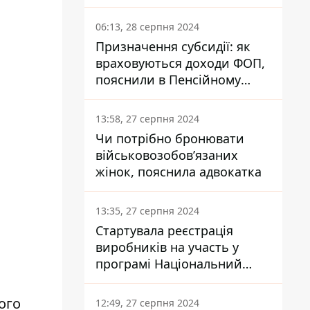
заплатить кожен українець
06:13, 28 серпня 2024
Призначення субсидії: як
враховуються доходи ФОП,
пояснили в Пенсійному
фонді
13:58, 27 серпня 2024
Чи потрібно бронювати
військовозобов’язаних
жінок, пояснила адвокатка
13:35, 27 серпня 2024
Стартувала реєстрація
виробників на участь у
програмі Національний
кешбек: як це зробити
через портал Дія
ого
12:49, 27 серпня 2024