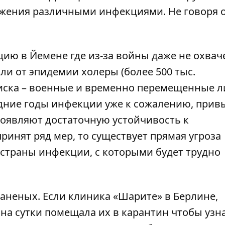
ажения различными инфекциями. Не говоря 
ию в Йемене где из-за войны даже не охва
и от эпидемии холеры (более 500 тыс.
риска – военные и временно перемещенные л
ледние годы инфекции уже к сожалению, при
роявляют достаточную устойчивость к
ринят ряд мер, то существует прямая угроза
 страны инфекции, с которыми будет трудно
аненых. Если клиника «Шарите» в Берлине,
а сутки помещала их в карантин чтобы узна