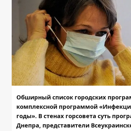
Обширный список городских програм
комплексной
программой «Инфекцион
годы»
. В стенах горсовета суть пр
Днепра, представители Всеукраинск